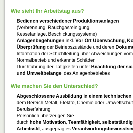
Wie sieht Ihr Arbeitstag aus?
Bedienen verschiedener Produktionsanlagen
(Verbrennung, Rauchgasreinigung,
Kesselanlage, Beschickungssysteme)
Anlagenbegehungen
inkl.
Vor-Ort-Überwachung, Ko
Überprüfung
der Betriebszustände und deren
Dokume
Information der Schichtleitung über Abweichungen vom
Normalbetrieb und erkannte Schäden
Durchführung der Tätigkeiten unter
Beachtung der sic
und Umweltbelange
des Anlagenbetriebes
Wie machen Sie den Unterschied?
Abgeschlossene Ausbildung
in einem technischen
dem Bereich Metall, Elektro, Chemie oder Umweltschutz
Berufserfahrung
Persönlich überzeugen Sie
durch
hohe Motivation
,
Teamfähigkeit
,
selbstständi
Arbeitsstil,
ausgeprägtes
Verantwortungsbewusstse