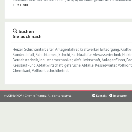
CEM GmbH
Suchen
Sie auch nach
Heizer
,
Schichtmitarbeiter
,
Anlagenfahrer
,
Kraftwerker
,
Entsorgung
,
Kraftw
Sonderabfall
,
Schichtarbeit
,
Schicht
,
Fachkraft für Abwassertechnik
,
Elektr
Betriebstechnik
,
Industriemechaniker
,
Abfallwirtschaft
,
Anlagenführer
,
Fac
Kreislauf- und Abfallwirtschaft
,
gefärliche Abfälle
,
Kesselwärter
,
Vollkont
Chemikant
,
Vollkontischichtbetrieb
© JOBNetWORK Chemie|Pharma. All rights reserved.
Kontakt
|
Impressum