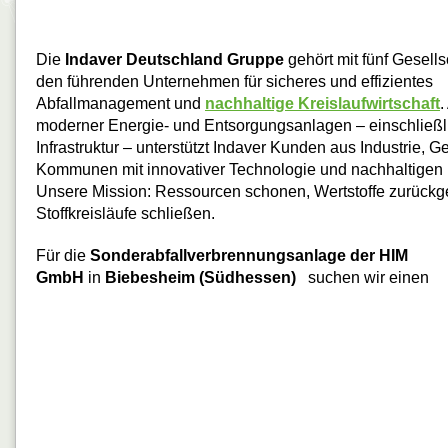
Die
Indaver Deutschland Gruppe
gehört mit fünf Gesells
den führenden Unternehmen für sicheres und effizientes
Abfallmanagement und
nachhaltige Kreislaufwirtschaft
.
moderner Energie- und Entsorgungsanlagen – einschließlic
Infrastruktur – unterstützt Indaver Kunden aus Industrie, 
Kommunen mit innovativer Technologie und nachhaltigen
Unsere Mission: Ressourcen schonen, Wertstoffe zurück
Stoffkreisläufe schließen.
Für die
Sonderabfallverbrennungsanlage der HIM
GmbH
in
Biebesheim (Südhessen)
suchen wir einen
Anlagenfahrer (m/w/d) im
Vollkontischichtbetrieb
Nachhaltige Abfallwirtschaft d
innovative Technologien