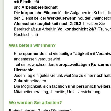
mit
Flexibilität
und
Arbeitsbereitschaft
Die
körperliche Fitness
für die Aufgaben im Schichtdi
den Dienst bei der
Werkfeuerwehr
inkl. der uneingesc
Atemschutztauglichkeit nach G 26.3
besitzen Sie
Bereitschaft zur Arbeit in
Vollkontischicht 24/7
(Früh-, 
Nachtschicht)
Was bieten wir Ihnen?
Eine
spannende
und
vielseitige Tätigkeit
mit
Verantw
angemessen vergütet wird
Teil eines wachsenden,
europaweittätigen Konzerns
Hierarchie
Jeden Tag ein gutes Gefühl, weil Sie zu einer
nachhalt
Zukunft
beitragen
Die Möglichkeit,
sich fachlich und persönlich weiter
Mitarbeiterberatung, -benefits, Unfallversicherung
Wo werden Sie arbeiten?
Biebesheim am Rhein (Südhessen)