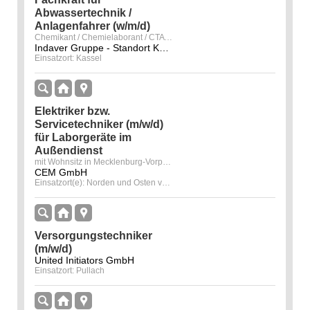
Abwassertechnik /
Anlagenfahrer (w/m/d)
Chemikant / Chemielaborant / CTA (w/m/d)
Indaver Gruppe - Standort Kassel
Einsatzort: Kassel
Elektriker bzw.
Servicetechniker (m/w/d)
für Laborgeräte im
Außendienst
mit Wohnsitz in Mecklenburg-Vorpommern, Sachsen-Anhalt, Brandenburg oder Berlin ist von Vorteil
CEM GmbH
Einsatzort(e): Norden und Osten von Deutschland
Versorgungstechniker
(m/w/d)
United Initiators GmbH
Einsatzort: Pullach