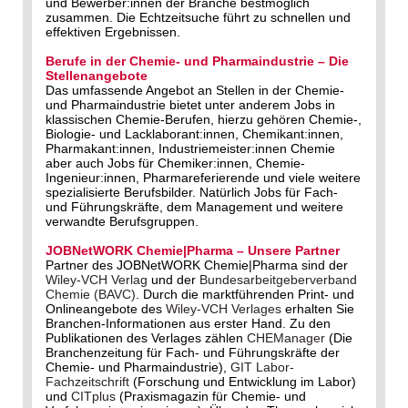
und Bewerber:innen der Branche bestmöglich
zusammen. Die Echtzeitsuche führt zu schnellen und
effektiven Ergebnissen.
Berufe in der Chemie- und Pharmaindustrie – Die
Stellenangebote
Das umfassende Angebot an Stellen in der Chemie-
und Pharmaindustrie bietet unter anderem Jobs in
klassischen Chemie-Berufen, hierzu gehören Chemie-,
Biologie- und Lacklaborant:innen, Chemikant:innen,
Pharmakant:innen, Industriemeister:innen Chemie
aber auch Jobs für Chemiker:innen, Chemie-
Ingenieur:innen, Pharmareferierende und viele weitere
spezialisierte Berufsbilder. Natürlich Jobs für Fach-
und Führungskräfte, dem Management und weitere
verwandte Berufsgruppen.
JOBNetWORK Chemie|Pharma – Unsere Partner
Partner des JOBNetWORK Chemie|Pharma sind der
Wiley-VCH Verlag
und der
Bundesarbeitgeberverband
Chemie (BAVC)
. Durch die marktführenden Print- und
Onlineangebote des
Wiley-VCH Verlages
erhalten Sie
Branchen-Informationen aus erster Hand. Zu den
Publikationen des Verlages zählen
CHEManager
(Die
Branchenzeitung für Fach- und Führungskräfte der
Chemie- und Pharmaindustrie),
GIT Labor-
Fachzeitschrift
(Forschung und Entwicklung im Labor)
und
CITplus
(Praxismagazin für Chemie- und