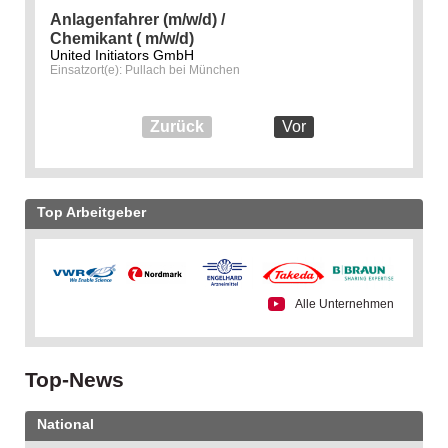
Anlagenfahrer (m/w/d) /
Chemikant ( m/w/d)
United Initiators GmbH
Einsatzort(e): Pullach bei München
Zurück
Vor
Top Arbeitgeber
Alle Unternehmen
Top-News
National