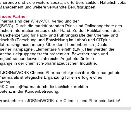
erende und viele weitere spezialisierte Berufsbilder. Natürlich Jobs
 Management und weitere verwandte Berufsgruppen.
sere Partner
Pharma sind der
Wiley-VCH Verlag
und der
 (BAVC)
. Durch die marktführenden Print- und Onlineangebote des
anchen-Informationen aus erster Hand. Zu den Publikationen des
Branchenzeitung für Fach- und Führungskräfte der Chemie- und
tschrift
(Forschung und Entwicklung im Labor) und
CITplus
rfahrensingenieur:innen). Über den Themenbereich „Duale
it seiner Kampagne
„Elementare Vielfalt“
(ElVi). Hier werden die
Branche zielgruppengerecht präsentiert. Bewerberinnen und
ungsbörse
bundesweit zahlreiche Angebote für freie
ngänge in der chemisch-pharmazeutischen Industrie.
f JOBNetWORK Chemie|Pharma erfolgreich ihre Stellenangebote
ma als strategische Ergänzung für ein erfolgreiches
eting.
RK Chemie|Pharma durch die fachlich korrekten
petenz in der Kundenbetreuung.
ver Arbeitgeber im JOBNetWORK der Chemie- und Pharmaindustrie!