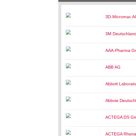
3D-Micromac A
3M Deutschla
AAA-Pharma 
ABB AG
Abbott Laborat
Abbvie Deutsc
ACTEGA DS G
ACTEGA Rhena