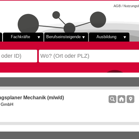
AGB / Nutzungs
Fachkräfte
Berufseinsteigende
Ausbildung
ngsplaner Mechanik (m/w/d)
rs GmbH