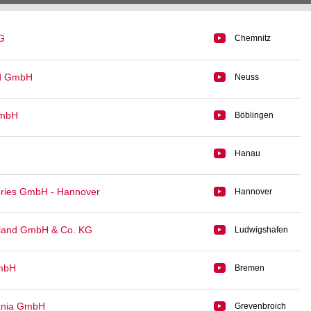
G
Chemnitz
nd GmbH
Neuss
GmbH
Böblingen
Hanau
ories GmbH - Hannover
Hannover
hland GmbH & Co. KG
Ludwigshafen
mbH
Bremen
nia GmbH
Grevenbroich