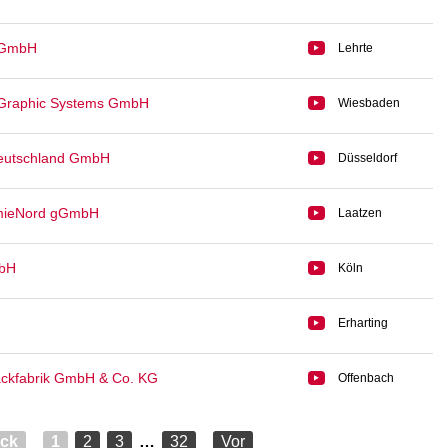
 GmbH
Lehrte
Graphic Systems GmbH
Wiesbaden
eutschland GmbH
Düsseldorf
mieNord gGmbH
Laatzen
mbH
Köln
Erharting
Lackfabrik GmbH & Co. KG
Offenbach
ück
1
2
3
…
32
Vor