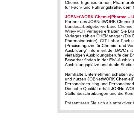
Chemie-Ingenieur:innen, Pharmareferi
für Fach- und Führungskräfte, dem
JOBNetWORK Chemie|Pharma – Un
Partner des JOBNetWORK Chemie|
Bundesarbeitgeberverband Chemie
Wiley-VCH Verlages
erhalten Sie Br
Verlages zählen
CHEManager
(Die 
Pharmaindustrie),
GIT Labor-Fachzei
(Praxismagazin für Chemie- und Ve
Ausbildung“ informiert der BAVC m
vielfältigen Ausbildungsberufe der 
Bewerber finden in der
ElVi-Ausbild
Ausbildungsplätze und duale Studie
Namhafte Unternehmen schalten au
und nutzen JOBNetWORK Chemie|Phar
Personalrecruiting und Personalmark
Die hohe Qualität erhält JOBNetWO
Stellenbeschreibungen und die Kom
Präsentieren Sie sich als attrakti