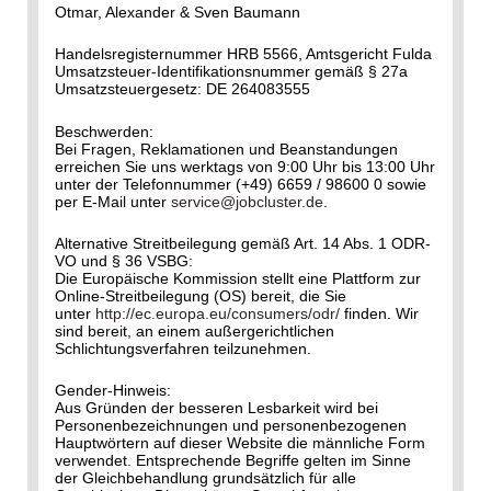
Otmar, Alexander & Sven Baumann
Handelsregisternummer HRB 5566, Amtsgericht Fulda
Umsatzsteuer-Identifikationsnummer gemäß § 27a
Umsatzsteuergesetz: DE 264083555
Beschwerden:
Bei Fragen, Reklamationen und Beanstandungen
erreichen Sie uns werktags von 9:00 Uhr bis 13:00 Uhr
unter der Telefonnummer (+49) 6659 / 98600 0 sowie
per E-Mail unter
service@jobcluster.de
.
Alternative Streitbeilegung gemäß Art. 14 Abs. 1 ODR-
VO und § 36 VSBG:
Die Europäische Kommission stellt eine Plattform zur
Online-Streitbeilegung (OS) bereit, die Sie
unter
http://ec.europa.eu/consumers/odr/
finden. Wir
sind bereit, an einem außergerichtlichen
Schlichtungsverfahren teilzunehmen.
Gender-Hinweis:
Aus Gründen der besseren Lesbarkeit wird bei
Personenbezeichnungen und personenbezogenen
Hauptwörtern auf dieser Website die männliche Form
verwendet. Entsprechende Begriffe gelten im Sinne
der Gleichbehandlung grundsätzlich für alle