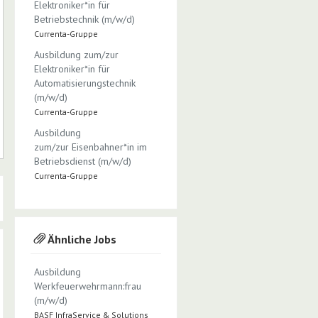
Elektroniker*in für
Betriebstechnik (m/w/d)
Currenta-Gruppe
Ausbildung zum/zur
Elektroniker*in für
Automatisierungstechnik
(m/w/d)
Currenta-Gruppe
Ausbildung
zum/zur Eisenbahner*in im
Betriebsdienst (m/w/d)
Currenta-Gruppe
Ähnliche Jobs
Ausbildung
Werkfeuerwehrmann:frau
(m/w/d)
BASF InfraService & Solutions