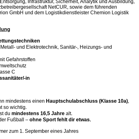
ntsorgung, Infrastruktur, Sicherheit, Analytik und Ausbildung,
zbetreibergesellschaft NetCUR, sowie dem führenden
trion GmbH und dem Logistikdienstleister Chemion Logistik
ldung
ettungstechniken
 Metall- und Elektrotechnik, Sanitär-, Heizungs- und
it Gefahrstoffen
Umweltschutz
asse C
sanitäter/-in
inn mindestens einen
Hauptschulabschluss (Klasse 10a)
,
t so wichtig.
st du
mindestens 16,5 Jahre
alt.
der Fußball –
ohne Sport fehlt dir etwas.
mmer zum
1. September eines Jahres