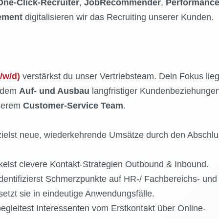
One‑Click‑Recruiter
,
JobRecommender
,
Performanc
ement
digitalisieren wir das Recruiting unserer Kunden.
/w/d)
verstärkst du unser Vertriebsteam. Dein Fokus lieg
 dem
Auf- und Ausbau
langfristiger Kundenbeziehunge
nserem
Customer-Service Team
.
zielst neue, wiederkehrende Umsätze durch den Abschlu
elst clevere Kontakt‑Strategien Outbound & Inbound.
dentifizierst Schmerzpunkte auf HR‑/ Fachbereichs- und
zt sie in eindeutige Anwendungsfälle.
gleitest Interessenten vom Erstkontakt über Online-