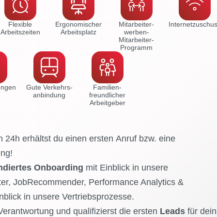
Flexible
Ergonomischer
Mitarbeiter-
Internet­zuschu
Arbeitszeiten
Arbeitsplatz
werben-
Mitarbeiter-
Programm
dungen
Gute Verkehrs­
Familien­
anbindung
freundlicher
Arbeitgeber
 24h erhältst du einen ersten Anruf bzw. eine
ung!
ndiertes Onboarding
mit Einblick in unsere
iter, JobRecommender, Performance Analytics &
lick in unsere Vertriebsprozesse.
Verantwortung und qualifizierst die ersten
Leads
für dei