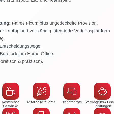
 Wachstumspotenzial und Teamspirit.
tung:
Faires Fixum plus ungedeckelte Provision.
r Laptop und vollständig integrierte Vertriebsplattform
e).
Entscheidungswege.
 Büro oder im Home‑Office.
oretisch & praktisch).
Kostenlose
Mitarbeiter­events
Dienstgeräte
Vermögenswirks
Getränke
Leistungen