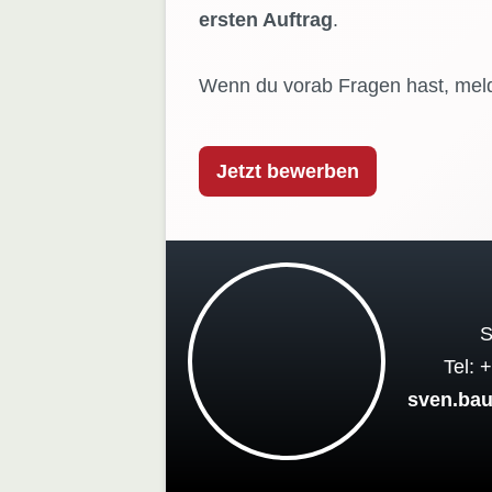
ersten Auftrag
.
Wenn du vorab Fragen hast, meld
Jetzt bewerben
S
Tel: 
sven.ba