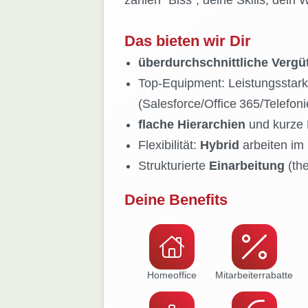
zählen "Biss", deine Skills, dein
Das bieten wir Dir
überdurchschnittliche Vergü
Top‑Equipment: Leistungsstarke
(Salesforce/Office 365/Telefoni
flache Hierarchien
und kurze 
Flexibilität:
Hybrid
arbeiten im
Strukturierte
Einarbeitung
(the
Deine Benefits
Homeoffice
Mitarbeiter­rabatte