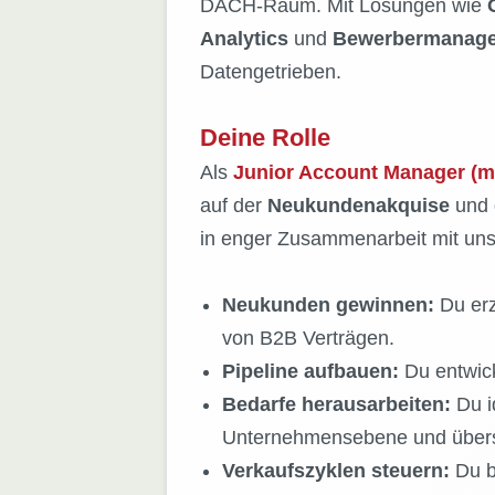
DACH-Raum. Mit Lösungen wie
Analytics
und
Bewerbermanag
Datengetrieben.
Deine Rolle
Als
Junior Account Manager (m
auf der
Neukundenakquise
und
in enger Zusammenarbeit mit u
Neukunden gewinnen:
Du er
von B2B Verträgen.
Pipeline aufbauen:
Du entwick
Bedarfe herausarbeiten:
Du i
Unternehmensebene und überset
Verkaufszyklen steuern:
Du be