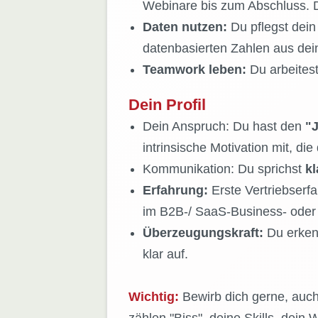
Webinare bis zum Abschluss. D
Daten nutzen:
Du pflegst dein
datenbasierten Zahlen aus dein
Teamwork leben:
Du arbeites
Dein Profil
Dein Anspruch: Du hast den
"J
intrinsische Motivation mit, die 
Kommunikation: Du sprichst
kl
Erfahrung:
Erste Vertriebserf
im B2B-/ SaaS-Business- oder
Überzeugungskraft:
Du erkenn
klar auf.
Wichtig:
Bewirb dich gerne, auc