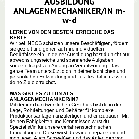
AUSBILDUNG
ANLAGENMECHANIKER/
IN m-
w-d
LERNE VON DEN BESTEN, ERREICHE DAS
BESTE.
Wir bei INEOS schätzen unsere Beschäftigten, fördern
sie gezielt und gehen auf ihre individuellen
Bedürfnisse ein. In deiner Ausbildung hast du nicht nur
abwechslungsreiche und spannende Aufgaben,
sondern trägst von Anfang an Verantwortung. Das
ganze Team unterstützt dich in deiner fachlichen und
persönlichen Entwicklung und tut alles dafür, dass du
deine Ziele erreichst.
WAS GIBT ES ZU TUN ALS
ANLAGENMECHANIKER/IN?
Mit deinem handwerklichen Geschick bist du in der
Lage, Rohrleitungen und Behälter für komplexe
Produktionsanlagen anzufertigen und einzubauen. Mit
deinen Fähigkeiten und Kenntnissen wirst du
Spezialist/in für unsere verfahrenstechnischen
Einrichtungen. Diese wirst du warten, reparieren und
montieren. Auch Schweißen und das Anfertigen von