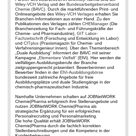
Wiley-VCH Verlag
und der
Bundesarbeitgeberverband
Chemie (BAVC)
. Durch die marktführenden Print- und
Onlineangebote des
Wiley-VCH Verlages
erhalten Sie
Branchen-Informationen aus erster Hand. Zu den
Publikationen des Verlages zählen
CHEManager
(Die
Branchenzeitung für Fach- und Führungskräfte der
Chemie- und Pharmaindustrie),
GIT Labor-
Fachzeitschrift
(Forschung und Entwicklung im Labor)
und
CITplus
(Praxismagazin für Chemie- und
Verfahrensingenieur:innen). Über den Themenbereich
„Duale Ausbildung“ informiert der BAVC mit seiner
Kampagne
„Elementare Vielfalt“
(ElVi). Hier werden die
vielfältigen Ausbildungsberufe der Branche
zielgruppengerecht präsentiert. Bewerberinnen und
Bewerber finden in der
ElVi-Ausbildungsbörse
bundesweit zahlreiche Angebote für freie
Ausbildungsplätze und duale Studiengänge in der
chemisch-pharmazeutischen Industrie.
Namhafte Unternehmen schalten auf JOBNetWORK
Chemie|Pharma erfolgreich ihre Stellenangebote und
nutzen JOBNetWORK Chemie|Pharma als
strategische Ergänzung für ein erfolgreiches
Personalrecruiting und Personalmarketing.
Die hohe Qualität erhält JOBNetWORK
Chemie|Pharma durch die fachlich korrekten
Stellenbeschreibungen und die Kompetenz in der
Kundenbetreuung.