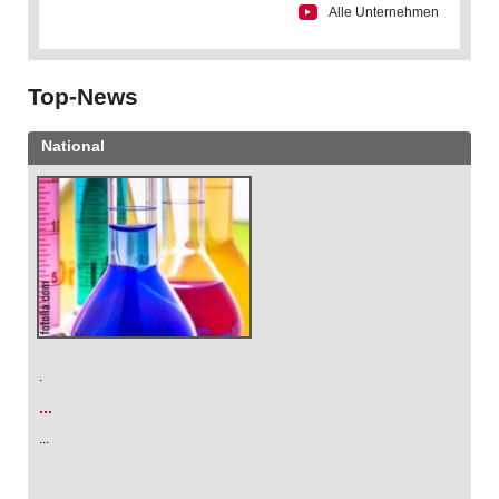
Alle Unternehmen
Top-News
National
.
...
...