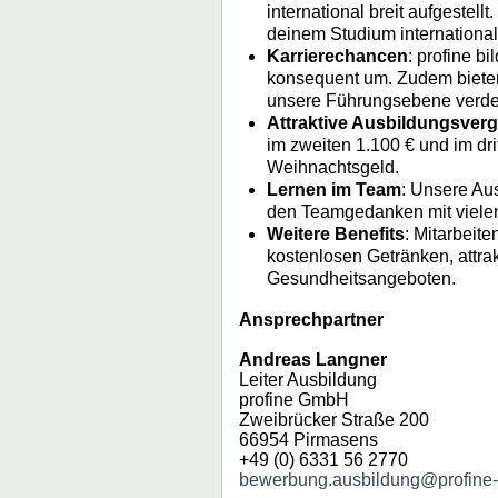
international breit aufgestell
deinem Studium internationa
Karrierechancen
: profine b
konsequent um. Zudem bieten
unsere Führungsebene verdeu
Attraktive Ausbildungsver
im zweiten 1.100 € und im dri
Weihnachtsgeld.
Lernen im Team
: Unsere Au
den Teamgedanken mit vielen
Weitere Benefits
: Mitarbeite
kostenlosen Getränken, attrak
Gesundheitsangeboten.
Ansprechpartner
Andreas Langner
Leiter Ausbildung
profine GmbH
Zweibrücker Straße 200
66954 Pirmasens
+49 (0) 6331 56 2770
bewerbung.ausbildung@profine