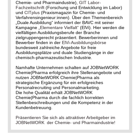
Chemie- und Pharmaindustrie),
GIT Labor-
Fachzeitschrift
(Forschung und Entwicklung im Labor)
und
CITplus
(Praxismagazin für Chemie- und
Verfahrensingenieur:innen). Über den Themenbereich
„Duale Ausbildung“ informiert der BAVC mit seiner
Kampagne
„Elementare Vielfalt“
(ElVi). Hier werden die
vielfältigen Ausbildungsberufe der Branche
zielgruppengerecht präsentiert. Bewerberinnen und
Bewerber finden in der
ElVi-Ausbildungsbörse
bundesweit zahlreiche Angebote für freie
Ausbildungsplätze und duale Studiengänge in der
chemisch-pharmazeutischen Industrie.
Namhafte Unternehmen schalten auf JOBNetWORK
Chemie|Pharma erfolgreich ihre Stellenangebote und
nutzen JOBNetWORK Chemie|Pharma als
strategische Ergänzung für ein erfolgreiches
Personalrecruiting und Personalmarketing.
Die hohe Qualität erhält JOBNetWORK
Chemie|Pharma durch die fachlich korrekten
Stellenbeschreibungen und die Kompetenz in der
Kundenbetreuung.
Präsentieren Sie sich als attraktiver Arbeitgeber im
JOBNetWORK der Chemie- und Pharmaindustrie!