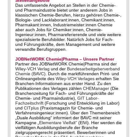
Stellenangebote
Das umfassende Angebot an Stellen in der Chemie-
und Pharmaindustrie bietet unter anderem Jobs in
klassischen Chemie-Berufen, hierzu gehören Chemie-,
Biologie- und Lacklaborant:innen, Chemikant:innen,
Pharmakant:innen, Industriemeister:innen Chemie
aber auch Jobs für Chemiker:innen, Chemie-
Ingenieur:innen, Pharmareferierende und viele weitere
spezialisierte Berufsbilder. Natürlich Jobs für Fach-
und Führungskräfte, dem Management und weitere
verwandte Berufsgruppen.
JOBNetWORK Chemie|Pharma – Unsere Partner
Partner des JOBNetWORK Chemie|Pharma sind der
Wiley-VCH Verlag
und der
Bundesarbeitgeberverband
Chemie (BAVC)
. Durch die marktführenden Print- und
Onlineangebote des
Wiley-VCH Verlages
erhalten Sie
Branchen-Informationen aus erster Hand. Zu den
Publikationen des Verlages zählen
CHEManager
(Die
Branchenzeitung für Fach- und Führungskräfte der
Chemie- und Pharmaindustrie),
GIT Labor-
Fachzeitschrift
(Forschung und Entwicklung im Labor)
und
CITplus
(Praxismagazin für Chemie- und
Verfahrensingenieur:innen). Über den Themenbereich
„Duale Ausbildung“ informiert der BAVC mit seiner
Kampagne
„Elementare Vielfalt“
(ElVi). Hier werden die
vielfältigen Ausbildungsberufe der Branche
zielgruppengerecht präsentiert. Bewerberinnen und