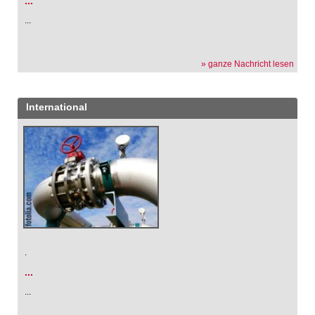
...
...
» ganze Nachricht lesen
International
.
...
...