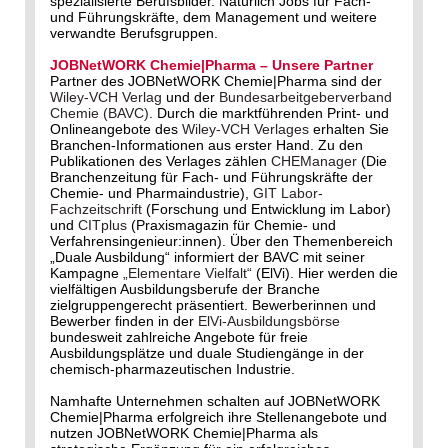
spezialisierte Berufsbilder. Natürlich Jobs für Fach-
und Führungskräfte, dem Management und weitere
verwandte Berufsgruppen.
JOBNetWORK Chemie|Pharma – Unsere Partner
Partner des JOBNetWORK Chemie|Pharma sind der
Wiley-VCH Verlag
und der
Bundesarbeitgeberverband
Chemie (BAVC)
. Durch die marktführenden Print- und
Onlineangebote des
Wiley-VCH Verlages
erhalten Sie
Branchen-Informationen aus erster Hand. Zu den
Publikationen des Verlages zählen
CHEManager
(Die
Branchenzeitung für Fach- und Führungskräfte der
Chemie- und Pharmaindustrie),
GIT Labor-
Fachzeitschrift
(Forschung und Entwicklung im Labor)
und
CITplus
(Praxismagazin für Chemie- und
Verfahrensingenieur:innen). Über den Themenbereich
„Duale Ausbildung“ informiert der BAVC mit seiner
Kampagne
„Elementare Vielfalt“
(ElVi). Hier werden die
vielfältigen Ausbildungsberufe der Branche
zielgruppengerecht präsentiert. Bewerberinnen und
Bewerber finden in der
ElVi-Ausbildungsbörse
bundesweit zahlreiche Angebote für freie
Ausbildungsplätze und duale Studiengänge in der
chemisch-pharmazeutischen Industrie.
Namhafte Unternehmen schalten auf JOBNetWORK
Chemie|Pharma erfolgreich ihre Stellenangebote und
nutzen JOBNetWORK Chemie|Pharma als