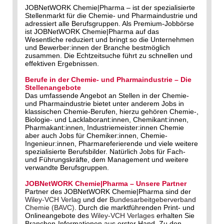
JOBNetWORK Chemie|Pharma – ist der spezialisierte
Stellenmarkt für die Chemie- und Pharmaindustrie und
adressiert alle Berufsgruppen. Als Premium-Jobbörse
ist JOBNetWORK Chemie|Pharma auf das
Wesentliche reduziert und bringt so die Unternehmen
und Bewerber:innen der Branche bestmöglich
zusammen. Die Echtzeitsuche führt zu schnellen und
effektiven Ergebnissen.
Berufe in der Chemie- und Pharmaindustrie – Die
Stellenangebote
Das umfassende Angebot an Stellen in der Chemie-
und Pharmaindustrie bietet unter anderem Jobs in
klassischen Chemie-Berufen, hierzu gehören Chemie-,
Biologie- und Lacklaborant:innen, Chemikant:innen,
Pharmakant:innen, Industriemeister:innen Chemie
aber auch Jobs für Chemiker:innen, Chemie-
Ingenieur:innen, Pharmareferierende und viele weitere
spezialisierte Berufsbilder. Natürlich Jobs für Fach-
und Führungskräfte, dem Management und weitere
verwandte Berufsgruppen.
JOBNetWORK Chemie|Pharma – Unsere Partner
Partner des JOBNetWORK Chemie|Pharma sind der
Wiley-VCH Verlag
und der
Bundesarbeitgeberverband
Chemie (BAVC)
. Durch die marktführenden Print- und
Onlineangebote des
Wiley-VCH Verlages
erhalten Sie
Branchen-Informationen aus erster Hand. Zu den