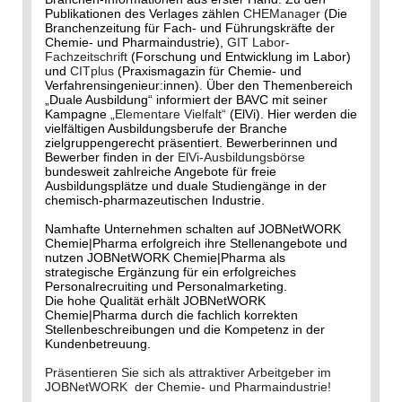
Publikationen des Verlages zählen
CHEManager
(Die
Branchenzeitung für Fach- und Führungskräfte der
Chemie- und Pharmaindustrie),
GIT Labor-
Fachzeitschrift
(Forschung und Entwicklung im Labor)
und
CITplus
(Praxismagazin für Chemie- und
Verfahrensingenieur:innen). Über den Themenbereich
„Duale Ausbildung“ informiert der BAVC mit seiner
Kampagne
„Elementare Vielfalt“
(ElVi). Hier werden die
vielfältigen Ausbildungsberufe der Branche
zielgruppengerecht präsentiert. Bewerberinnen und
Bewerber finden in der
ElVi-Ausbildungsbörse
bundesweit zahlreiche Angebote für freie
Ausbildungsplätze und duale Studiengänge in der
chemisch-pharmazeutischen Industrie.
Namhafte Unternehmen schalten auf JOBNetWORK
Chemie|Pharma erfolgreich ihre Stellenangebote und
nutzen JOBNetWORK Chemie|Pharma als
strategische Ergänzung für ein erfolgreiches
Personalrecruiting und Personalmarketing.
Die hohe Qualität erhält JOBNetWORK
Chemie|Pharma durch die fachlich korrekten
Stellenbeschreibungen und die Kompetenz in der
Kundenbetreuung.
Präsentieren Sie sich als attraktiver Arbeitgeber im
JOBNetWORK der Chemie- und Pharmaindustrie!