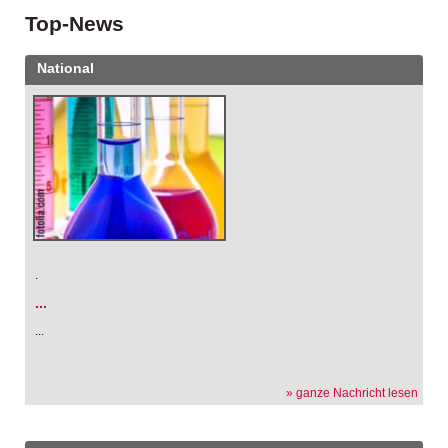
Top-News
National
.
...
...
» ganze Nachricht lesen