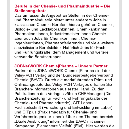
Berufe in der Chemie- und Pharmaindustrie – Die
Stellenangebote
Das umfassende Angebot an Stellen in der Chemie-
und Pharmaindustrie bietet unter anderem Jobs in
klassischen Chemie-Berufen, hierzu gehören Chemie-,
Biologie- und Lacklaborant:innen, Chemikant:innen,
Pharmakant:innen, Industriemeister:innen Chemie
aber auch Jobs für Chemiker:innen, Chemie-
Ingenieur:innen, Pharmareferierende und viele weitere
spezialisierte Berufsbilder. Natürlich Jobs für Fach-
und Führungskräfte, dem Management und weitere
verwandte Berufsgruppen.
JOBNetWORK Chemie|Pharma – Unsere Partner
Partner des JOBNetWORK Chemie|Pharma sind der
Wiley-VCH Verlag
und der
Bundesarbeitgeberverband
Chemie (BAVC)
. Durch die marktführenden Print- und
Onlineangebote des
Wiley-VCH Verlages
erhalten Sie
Branchen-Informationen aus erster Hand. Zu den
Publikationen des Verlages zählen
CHEManager
(Die
Branchenzeitung für Fach- und Führungskräfte der
Chemie- und Pharmaindustrie),
GIT Labor-
Fachzeitschrift
(Forschung und Entwicklung im Labor)
und
CITplus
(Praxismagazin für Chemie- und
Verfahrensingenieur:innen). Über den Themenbereich
„Duale Ausbildung“ informiert der BAVC mit seiner
Kampagne
„Elementare Vielfalt“
(ElVi). Hier werden die