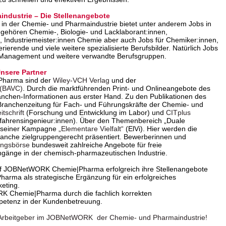
industrie – Die Stellenangebote
in der Chemie- und Pharmaindustrie bietet unter anderem Jobs in
 gehören Chemie-, Biologie- und Lacklaborant:innen,
 Industriemeister:innen Chemie aber auch Jobs für Chemiker:innen,
erende und viele weitere spezialisierte Berufsbilder. Natürlich Jobs
 Management und weitere verwandte Berufsgruppen.
sere Partner
Pharma sind der
Wiley-VCH Verlag
und der
 (BAVC)
. Durch die marktführenden Print- und Onlineangebote des
anchen-Informationen aus erster Hand. Zu den Publikationen des
Branchenzeitung für Fach- und Führungskräfte der Chemie- und
tschrift
(Forschung und Entwicklung im Labor) und
CITplus
rfahrensingenieur:innen). Über den Themenbereich „Duale
it seiner Kampagne
„Elementare Vielfalt“
(ElVi). Hier werden die
Branche zielgruppengerecht präsentiert. Bewerberinnen und
ungsbörse
bundesweit zahlreiche Angebote für freie
ngänge in der chemisch-pharmazeutischen Industrie.
f JOBNetWORK Chemie|Pharma erfolgreich ihre Stellenangebote
ma als strategische Ergänzung für ein erfolgreiches
eting.
RK Chemie|Pharma durch die fachlich korrekten
petenz in der Kundenbetreuung.
ver Arbeitgeber im JOBNetWORK der Chemie- und Pharmaindustrie!