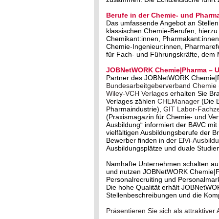
Berufe in der Chemie- und Pharma
Das umfassende Angebot an Stellen 
klassischen Chemie-Berufen, hierzu
Chemikant:innen, Pharmakant:innen,
Chemie-Ingenieur:innen, Pharmareferi
für Fach- und Führungskräfte, dem
JOBNetWORK Chemie|Pharma – Un
Partner des JOBNetWORK Chemie|
Bundesarbeitgeberverband Chemie
Wiley-VCH Verlages
erhalten Sie Br
Verlages zählen
CHEManager
(Die 
Pharmaindustrie),
GIT Labor-Fachzei
(Praxismagazin für Chemie- und Ve
Ausbildung“ informiert der BAVC m
vielfältigen Ausbildungsberufe der 
Bewerber finden in der
ElVi-Ausbild
Ausbildungsplätze und duale Studie
Namhafte Unternehmen schalten au
und nutzen JOBNetWORK Chemie|Phar
Personalrecruiting und Personalmark
Die hohe Qualität erhält JOBNetWO
Stellenbeschreibungen und die Kom
Präsentieren Sie sich als attrakti