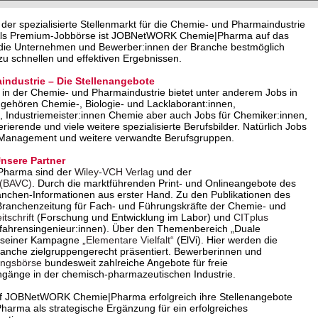
 spezialisierte Stellenmarkt für die Chemie- und Pharmaindustrie
. Als Premium-Jobbörse ist JOBNetWORK Chemie|Pharma auf das
o die Unternehmen und Bewerber:innen der Branche bestmöglich
u schnellen und effektiven Ergebnissen.
industrie – Die Stellenangebote
in der Chemie- und Pharmaindustrie bietet unter anderem Jobs in
 gehören Chemie-, Biologie- und Lacklaborant:innen,
 Industriemeister:innen Chemie aber auch Jobs für Chemiker:innen,
erende und viele weitere spezialisierte Berufsbilder. Natürlich Jobs
 Management und weitere verwandte Berufsgruppen.
sere Partner
Pharma sind der
Wiley-VCH Verlag
und der
 (BAVC)
. Durch die marktführenden Print- und Onlineangebote des
anchen-Informationen aus erster Hand. Zu den Publikationen des
Branchenzeitung für Fach- und Führungskräfte der Chemie- und
tschrift
(Forschung und Entwicklung im Labor) und
CITplus
rfahrensingenieur:innen). Über den Themenbereich „Duale
it seiner Kampagne
„Elementare Vielfalt“
(ElVi). Hier werden die
Branche zielgruppengerecht präsentiert. Bewerberinnen und
ungsbörse
bundesweit zahlreiche Angebote für freie
ngänge in der chemisch-pharmazeutischen Industrie.
f JOBNetWORK Chemie|Pharma erfolgreich ihre Stellenangebote
ma als strategische Ergänzung für ein erfolgreiches