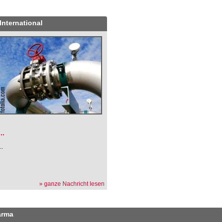
International
.
...
...
» ganze Nachricht lesen
arma