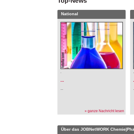
Top-News
National
.
...
...
» ganze Nachricht lesen
Über das JOBNetWORK Chemie|Ph