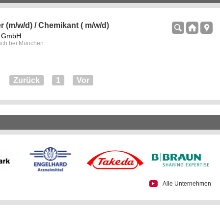
 (m/w/d) / Chemikant ( m/w/d)
rs GmbH
lach bei München
Zurück
1
Vor
Alle Unternehmen