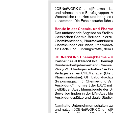
JOBNetWORK Chemie|Pharma – ist der
und adressiert alle Berufsgruppen
Wesentliche reduziert und bringt s
zusammen. Die Echtzeitsuche führt z
Berufe in der Chemie- und Pharma
Das umfassende Angebot an Stellen 
klassischen Chemie-Berufen, hierzu
Chemikant:innen, Pharmakant:innen,
Chemie-Ingenieur:innen, Pharmareferi
für Fach- und Führungskräfte, dem
JOBNetWORK Chemie|Pharma – Un
Partner des JOBNetWORK Chemie|
Bundesarbeitgeberverband Chemie
Wiley-VCH Verlages
erhalten Sie Br
Verlages zählen
CHEManager
(Die 
Pharmaindustrie),
GIT Labor-Fachzei
(Praxismagazin für Chemie- und Ve
Ausbildung“ informiert der BAVC m
vielfältigen Ausbildungsberufe der 
Bewerber finden in der
ElVi-Ausbild
Ausbildungsplätze und duale Studie
Namhafte Unternehmen schalten au
und nutzen JOBNetWORK Chemie|Phar