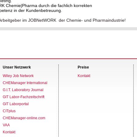
eting.
RK Chemie|Pharma durch die fachlich korrekten
petenz in der Kundenbetreuung.
ver Arbeitgeber im JOBNetWORK der Chemie- und Pharmaindustrie!
Unser Netzwerk
Preise
Wiley Job Network
Kontakt
CHEManager International
G.I.T. Laboratory Journal
GIT Labor-Fachzeitschrift
GIT Laborportal
CITplus
CHEManager-online.com
VAA
Kontakt