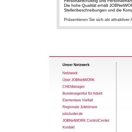
Personalrecruiting und Personalmark
Die hohe Qualität erhält JOBNetWO
Stellenbeschreibungen und die Kom
Präsentieren Sie sich als attrakti
Unser Netzwerk
Netzwerk
Über JOBNetWORK
CHEManager
Bundesagentur für Arbeit
Elementare Vielfalt
Regionale Jobbörsen
jobcluster.de
JOBNetWORK ControlCenter
Kontakt