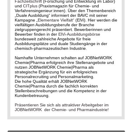
Fachzeitschrift
(Forschung und Entwicklung im Labor)
und
CITplus
(Praxismagazin für Chemie- und
Verfahrensingenieur:innen). Über den Themenbereich
„Duale Ausbildung“ informiert der BAVC mit seiner
Kampagne
„Elementare Vielfalt“
(ElVi). Hier werden die
vielfältigen Ausbildungsberufe der Branche
zielgruppengerecht präsentiert. Bewerberinnen und
Bewerber finden in der
ElVi-Ausbildungsbörse
bundesweit zahlreiche Angebote für freie
Ausbildungsplätze und duale Studiengänge in der
chemisch-pharmazeutischen Industrie.
Namhafte Unternehmen schalten auf JOBNetWORK
Chemie|Pharma erfolgreich ihre Stellenangebote und
nutzen JOBNetWORK Chemie|Pharma als
strategische Ergänzung für ein erfolgreiches
Personalrecruiting und Personalmarketing.
Die hohe Qualität erhält JOBNetWORK
Chemie|Pharma durch die fachlich korrekten
Stellenbeschreibungen und die Kompetenz in der
Kundenbetreuung.
Präsentieren Sie sich als attraktiver Arbeitgeber im
JOBNetWORK der Chemie- und Pharmaindustrie!