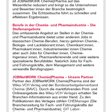
ist JOBNetWORK Chemie|Pharma auf das
Wesentliche reduziert und bringt so die Unternehmen
und Bewerber:innen der Branche bestmöglich
zusammen. Die Echtzeitsuche führt zu schnellen und
effektiven Ergebnissen.
Berufe in der Chemie- und Pharmaindustrie – Die
Stellenangebote
Das umfassende Angebot an Stellen in der Chemie-
und Pharmaindustrie bietet unter anderem Jobs in
klassischen Chemie-Berufen, hierzu gehören Chemie-,
Biologie- und Lacklaborant:innen, Chemikant:innen,
Pharmakant:innen, Industriemeister:innen Chemie
aber auch Jobs für Chemiker:innen, Chemie-
Ingenieur:innen, Pharmareferierende und viele weitere
spezialisierte Berufsbilder. Natürlich Jobs für Fach-
und Führungskräfte, dem Management und weitere
verwandte Berufsgruppen.
JOBNetWORK Chemie|Pharma – Unsere Partner
Partner des JOBNetWORK Chemie|Pharma sind der
Wiley-VCH Verlag
und der
Bundesarbeitgeberverband
Chemie (BAVC)
. Durch die marktführenden Print- und
Onlineangebote des
Wiley-VCH Verlages
erhalten Sie
Branchen-Informationen aus erster Hand. Zu den
Publikationen des Verlages zählen
CHEManager
(Die
Branchenzeitung für Fach- und Führungskräfte der
Chemie- und Pharmaindustrie),
GIT Labor-