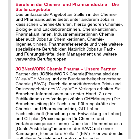
Berufe in der Chemie- und Pharmaindustrie – Die
Stellenangebote
Das umfassende Angebot an Stellen in der Chemie-
und Pharmaindustrie bietet unter anderem Jobs in
klassischen Chemie-Berufen, hierzu gehören Chemie-,
Biologie- und Lacklaborant:innen, Chemikant:innen,
Pharmakant:innen, Industriemeister:innen Chemie
aber auch Jobs für Chemiker:innen, Chemie-
Ingenieur:innen, Pharmareferierende und viele weitere
spezialisierte Berufsbilder. Natürlich Jobs für Fach-
und Führungskräfte, dem Management und weitere
verwandte Berufsgruppen.
JOBNetWORK Chemie|Pharma – Unsere Partner
Partner des JOBNetWORK Chemie|Pharma sind der
Wiley-VCH Verlag
und der
Bundesarbeitgeberverband
Chemie (BAVC)
. Durch die marktführenden Print- und
Onlineangebote des
Wiley-VCH Verlages
erhalten Sie
Branchen-Informationen aus erster Hand. Zu den
Publikationen des Verlages zählen
CHEManager
(Die
Branchenzeitung für Fach- und Führungskräfte der
Chemie- und Pharmaindustrie),
GIT Labor-
Fachzeitschrift
(Forschung und Entwicklung im Labor)
und
CITplus
(Praxismagazin für Chemie- und
Verfahrensingenieur:innen). Über den Themenbereich
„Duale Ausbildung“ informiert der BAVC mit seiner
Kampagne
„Elementare Vielfalt“
(ElVi). Hier werden die
vielfältigen Ausbildungsberufe der Branche