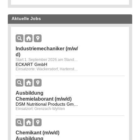
Aktuelle Jobs
Industriemechaniker (m/w/
d)
Start 1. September 2026 am Standort Hartenstein & Wackersdorf
ECKART GmbH
Einsatzorte: Wackersdorf, Hartenstein
Ausbildung
Chemielaborant (m/w/d)
DSM Nutritional Products GmbH
Einsatzort: Grenzach-Wyhlen
Chemikant (m/w/d)
Ausbildung