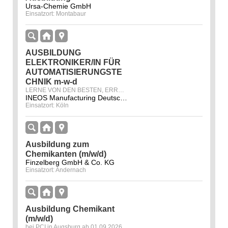
Ursa-Chemie GmbH
Einsatzort: Montabaur
AUSBILDUNG
ELEKTRONIKER/IN FÜR
AUTOMATISIERUNGSTE
CHNIK m-w-d
LERNE VON DEN BESTEN, ERREICHE DAS BESTE.
INEOS Manufacturing Deutschland GmbH
Einsatzort: Köln
Ausbildung zum
Chemikanten (m/w/d)
Finzelberg GmbH & Co. KG
Einsatzort: Andernach
Ausbildung Chemikant
(m/w/d)
bei PCI in Augsburg ab 01.09.2026