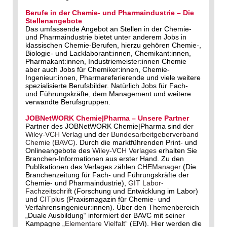
Berufe in der Chemie- und Pharmaindustrie – Die
Stellenangebote
Das umfassende Angebot an Stellen in der Chemie-
und Pharmaindustrie bietet unter anderem Jobs in
klassischen Chemie-Berufen, hierzu gehören Chemie-,
Biologie- und Lacklaborant:innen, Chemikant:innen,
Pharmakant:innen, Industriemeister:innen Chemie
aber auch Jobs für Chemiker:innen, Chemie-
Ingenieur:innen, Pharmareferierende und viele weitere
spezialisierte Berufsbilder. Natürlich Jobs für Fach-
und Führungskräfte, dem Management und weitere
verwandte Berufsgruppen.
JOBNetWORK Chemie|Pharma – Unsere Partner
Partner des JOBNetWORK Chemie|Pharma sind der
Wiley-VCH Verlag
und der
Bundesarbeitgeberverband
Chemie (BAVC)
. Durch die marktführenden Print- und
Onlineangebote des
Wiley-VCH Verlages
erhalten Sie
Branchen-Informationen aus erster Hand. Zu den
Publikationen des Verlages zählen
CHEManager
(Die
Branchenzeitung für Fach- und Führungskräfte der
Chemie- und Pharmaindustrie),
GIT Labor-
Fachzeitschrift
(Forschung und Entwicklung im Labor)
und
CITplus
(Praxismagazin für Chemie- und
Verfahrensingenieur:innen). Über den Themenbereich
„Duale Ausbildung“ informiert der BAVC mit seiner
Kampagne
„Elementare Vielfalt“
(ElVi). Hier werden die