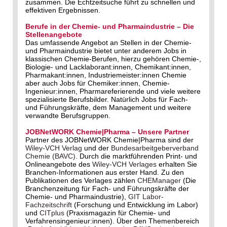
zusammen. Die Echtzeitsuche führt zu schnellen und
effektiven Ergebnissen.
Berufe in der Chemie- und Pharmaindustrie – Die
Stellenangebote
Das umfassende Angebot an Stellen in der Chemie-
und Pharmaindustrie bietet unter anderem Jobs in
klassischen Chemie-Berufen, hierzu gehören Chemie-,
Biologie- und Lacklaborant:innen, Chemikant:innen,
Pharmakant:innen, Industriemeister:innen Chemie
aber auch Jobs für Chemiker:innen, Chemie-
Ingenieur:innen, Pharmareferierende und viele weitere
spezialisierte Berufsbilder. Natürlich Jobs für Fach-
und Führungskräfte, dem Management und weitere
verwandte Berufsgruppen.
JOBNetWORK Chemie|Pharma – Unsere Partner
Partner des JOBNetWORK Chemie|Pharma sind der
Wiley-VCH Verlag
und der
Bundesarbeitgeberverband
Chemie (BAVC)
. Durch die marktführenden Print- und
Onlineangebote des
Wiley-VCH Verlages
erhalten Sie
Branchen-Informationen aus erster Hand. Zu den
Publikationen des Verlages zählen
CHEManager
(Die
Branchenzeitung für Fach- und Führungskräfte der
Chemie- und Pharmaindustrie),
GIT Labor-
Fachzeitschrift
(Forschung und Entwicklung im Labor)
und
CITplus
(Praxismagazin für Chemie- und
Verfahrensingenieur:innen). Über den Themenbereich