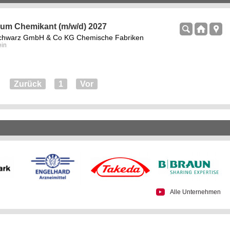
um Chemikant (m/w/d) 2027
chwarz GmbH & Co KG Chemische Fabriken
ein
Zurück
1
Vor
Alle Unternehmen