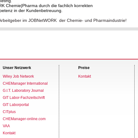
eting.
RK Chemie|Pharma durch die fachlich korrekten
petenz in der Kundenbetreuung.
ver Arbeitgeber im JOBNetWORK der Chemie- und Pharmaindustrie!
Unser Netzwerk
Preise
Wiley Job Network
Kontakt
CHEManager International
G.I.T. Laboratory Journal
GIT Labor-Fachzeitschrift
GIT Laborportal
CITplus
CHEManager-online.com
VAA
Kontakt