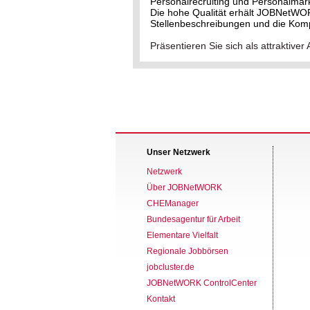
Personalrecruiting und Personalmark
Die hohe Qualität erhält JOBNetWO
Stellenbeschreibungen und die Kom
Präsentieren Sie sich als attrakti
Unser Netzwerk
Netzwerk
Über JOBNetWORK
CHEManager
Bundesagentur für Arbeit
Elementare Vielfalt
Regionale Jobbörsen
jobcluster.de
JOBNetWORK ControlCenter
Kontakt