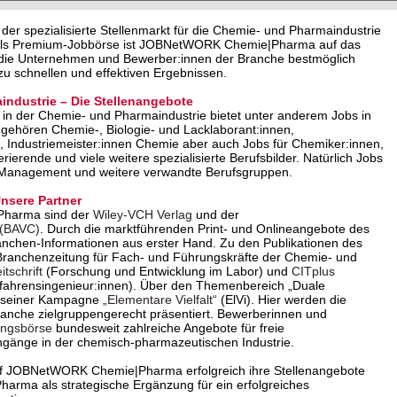
 spezialisierte Stellenmarkt für die Chemie- und Pharmaindustrie
. Als Premium-Jobbörse ist JOBNetWORK Chemie|Pharma auf das
o die Unternehmen und Bewerber:innen der Branche bestmöglich
u schnellen und effektiven Ergebnissen.
industrie – Die Stellenangebote
in der Chemie- und Pharmaindustrie bietet unter anderem Jobs in
 gehören Chemie-, Biologie- und Lacklaborant:innen,
 Industriemeister:innen Chemie aber auch Jobs für Chemiker:innen,
erende und viele weitere spezialisierte Berufsbilder. Natürlich Jobs
 Management und weitere verwandte Berufsgruppen.
sere Partner
Pharma sind der
Wiley-VCH Verlag
und der
 (BAVC)
. Durch die marktführenden Print- und Onlineangebote des
anchen-Informationen aus erster Hand. Zu den Publikationen des
Branchenzeitung für Fach- und Führungskräfte der Chemie- und
tschrift
(Forschung und Entwicklung im Labor) und
CITplus
rfahrensingenieur:innen). Über den Themenbereich „Duale
it seiner Kampagne
„Elementare Vielfalt“
(ElVi). Hier werden die
Branche zielgruppengerecht präsentiert. Bewerberinnen und
ungsbörse
bundesweit zahlreiche Angebote für freie
ngänge in der chemisch-pharmazeutischen Industrie.
f JOBNetWORK Chemie|Pharma erfolgreich ihre Stellenangebote
ma als strategische Ergänzung für ein erfolgreiches