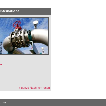
International
.
...
...
» ganze Nachricht lesen
arma