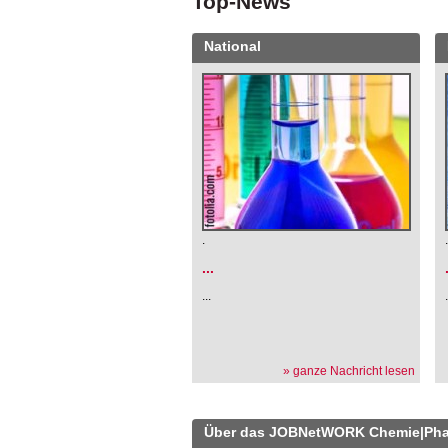
Top-News
National
.
...
...
» ganze Nachricht lesen
Über das JOBNetWORK Chemie|Ph