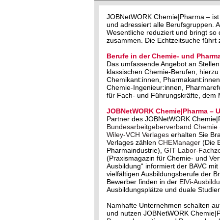
JOBNetWORK Chemie|Pharma – ist der
und adressiert alle Berufsgruppen
Wesentliche reduziert und bringt s
zusammen. Die Echtzeitsuche führt z
Berufe in der Chemie- und Pharma
Das umfassende Angebot an Stellen 
klassischen Chemie-Berufen, hierzu
Chemikant:innen, Pharmakant:innen,
Chemie-Ingenieur:innen, Pharmareferi
für Fach- und Führungskräfte, dem
JOBNetWORK Chemie|Pharma – Un
Partner des JOBNetWORK Chemie|
Bundesarbeitgeberverband Chemie
Wiley-VCH Verlages
erhalten Sie Br
Verlages zählen
CHEManager
(Die 
Pharmaindustrie),
GIT Labor-Fachzei
(Praxismagazin für Chemie- und Ve
Ausbildung“ informiert der BAVC m
vielfältigen Ausbildungsberufe der 
Bewerber finden in der
ElVi-Ausbild
Ausbildungsplätze und duale Studie
Namhafte Unternehmen schalten au
und nutzen JOBNetWORK Chemie|Phar