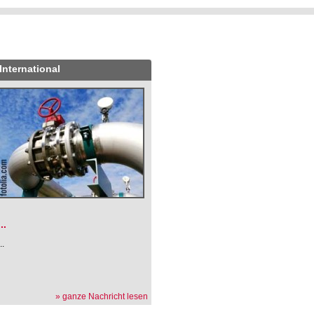
International
.
...
...
» ganze Nachricht lesen