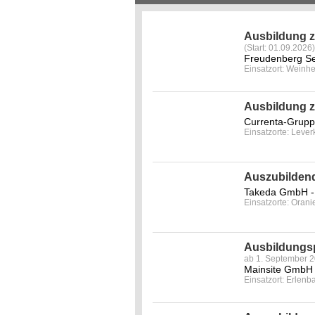
Ausbildung z
(Start: 01.09.2026)
Freudenberg Se
Einsatzort: Weinh
Ausbildung z
Currenta-Grup
Einsatzorte: Leve
Auszubildend
Takeda GmbH -
Einsatzorte: Orani
Ausbildungsp
ab 1. September 
Mainsite GmbH
Einsatzort: Erlenb