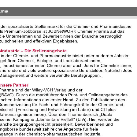
arma
 spezialisierte Stellenmarkt für die Chemie- und Pharmaindustrie
. Als Premium-Jobbörse ist JOBNetWORK Chemie|Pharma auf das
o die Unternehmen und Bewerber:innen der Branche bestmöglich
u schnellen und effektiven Ergebnissen.
industrie – Die Stellenangebote
in der Chemie- und Pharmaindustrie bietet unter anderem Jobs in
 gehören Chemie-, Biologie- und Lacklaborant:innen,
 Industriemeister:innen Chemie aber auch Jobs für Chemiker:innen,
erende und viele weitere spezialisierte Berufsbilder. Natürlich Jobs
 Management und weitere verwandte Berufsgruppen.
sere Partner
Pharma sind der
Wiley-VCH Verlag
und der
 (BAVC)
. Durch die marktführenden Print- und Onlineangebote des
anchen-Informationen aus erster Hand. Zu den Publikationen des
Branchenzeitung für Fach- und Führungskräfte der Chemie- und
tschrift
(Forschung und Entwicklung im Labor) und
CITplus
rfahrensingenieur:innen). Über den Themenbereich „Duale
it seiner Kampagne
„Elementare Vielfalt“
(ElVi). Hier werden die
Branche zielgruppengerecht präsentiert. Bewerberinnen und
ungsbörse
bundesweit zahlreiche Angebote für freie
ngänge in der chemisch-pharmazeutischen Industrie.