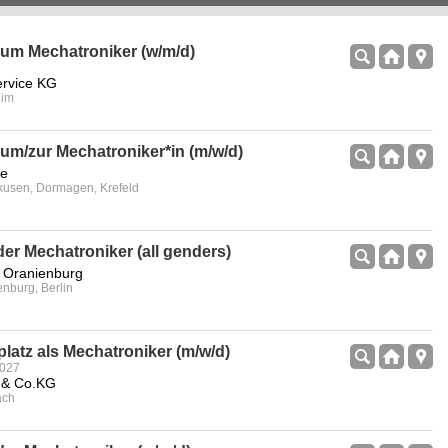
um Mechatroniker (w/m/d)
rvice KG
eim
um/zur Mechatroniker*in (m/w/d)
pe
rkusen, Dormagen, Krefeld
er Mechatroniker (all genders)
 Oranienburg
enburg, Berlin
latz als Mechatroniker (m/w/d)
2027
 & Co.KG
ach