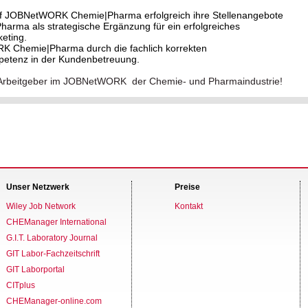
f JOBNetWORK Chemie|Pharma erfolgreich ihre Stellenangebote
ma als strategische Ergänzung für ein erfolgreiches
eting.
RK Chemie|Pharma durch die fachlich korrekten
petenz in der Kundenbetreuung.
ver Arbeitgeber im JOBNetWORK der Chemie- und Pharmaindustrie!
Unser Netzwerk
Preise
Wiley Job Network
Kontakt
CHEManager International
G.I.T. Laboratory Journal
GIT Labor-Fachzeitschrift
GIT Laborportal
CITplus
CHEManager-online.com