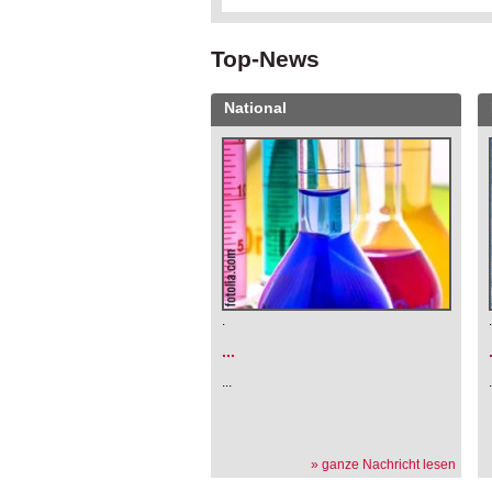
Top-News
National
.
...
...
» ganze Nachricht lesen