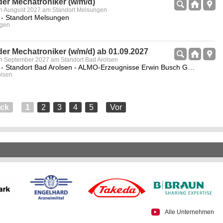
er Mechatroniker (w/m/d)
n Ausgust 2027 am Standort Melsungen
 - Standort Melsungen
ngen
er Mechatroniker (w/m/d) ab 01.09.2027
n September 2027 am Standort Bad Arolsen
B. Braun Group - Standort Bad Arolsen - ALMO-Erzeugnisse Erwin Busch GmbH
olsen
ück
1
2
3
4
5
Vor
Alle Unternehmen