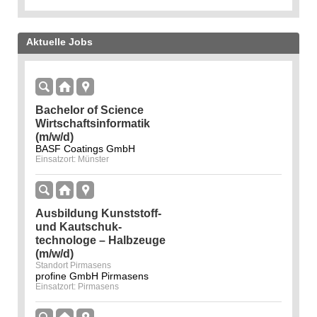
Aktuelle Jobs
Bachelor of Science
Wirtschaftsinformatik
(m/w/d)
BASF Coatings GmbH
Einsatzort: Münster
Ausbildung Kunststoff-
und Kautschuk­
technologe – Halbzeuge
(m/w/d)
Standort Pirmasens
profine GmbH Pirmasens
Einsatzort: Pirmasens