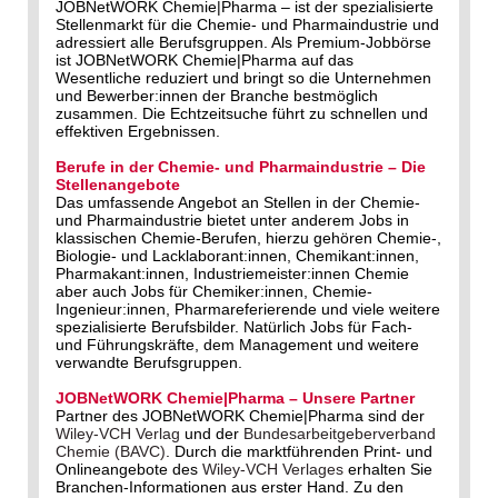
JOBNetWORK Chemie|Pharma – ist der spezialisierte
Stellenmarkt für die Chemie- und Pharmaindustrie und
adressiert alle Berufsgruppen. Als Premium-Jobbörse
ist JOBNetWORK Chemie|Pharma auf das
Wesentliche reduziert und bringt so die Unternehmen
und Bewerber:innen der Branche bestmöglich
zusammen. Die Echtzeitsuche führt zu schnellen und
effektiven Ergebnissen.
Berufe in der Chemie- und Pharmaindustrie – Die
Stellenangebote
Das umfassende Angebot an Stellen in der Chemie-
und Pharmaindustrie bietet unter anderem Jobs in
klassischen Chemie-Berufen, hierzu gehören Chemie-,
Biologie- und Lacklaborant:innen, Chemikant:innen,
Pharmakant:innen, Industriemeister:innen Chemie
aber auch Jobs für Chemiker:innen, Chemie-
Ingenieur:innen, Pharmareferierende und viele weitere
spezialisierte Berufsbilder. Natürlich Jobs für Fach-
und Führungskräfte, dem Management und weitere
verwandte Berufsgruppen.
JOBNetWORK Chemie|Pharma – Unsere Partner
Partner des JOBNetWORK Chemie|Pharma sind der
Wiley-VCH Verlag
und der
Bundesarbeitgeberverband
Chemie (BAVC)
. Durch die marktführenden Print- und
Onlineangebote des
Wiley-VCH Verlages
erhalten Sie
Branchen-Informationen aus erster Hand. Zu den