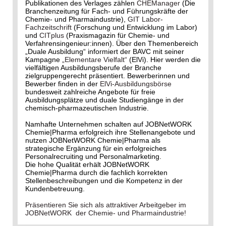
Publikationen des Verlages zählen
CHEManager
(Die
Branchenzeitung für Fach- und Führungskräfte der
Chemie- und Pharmaindustrie),
GIT Labor-
Fachzeitschrift
(Forschung und Entwicklung im Labor)
und
CITplus
(Praxismagazin für Chemie- und
Verfahrensingenieur:innen). Über den Themenbereich
„Duale Ausbildung“ informiert der BAVC mit seiner
Kampagne
„Elementare Vielfalt“
(ElVi). Hier werden die
vielfältigen Ausbildungsberufe der Branche
zielgruppengerecht präsentiert. Bewerberinnen und
Bewerber finden in der
ElVi-Ausbildungsbörse
bundesweit zahlreiche Angebote für freie
Ausbildungsplätze und duale Studiengänge in der
chemisch-pharmazeutischen Industrie.
Namhafte Unternehmen schalten auf JOBNetWORK
Chemie|Pharma erfolgreich ihre Stellenangebote und
nutzen JOBNetWORK Chemie|Pharma als
strategische Ergänzung für ein erfolgreiches
Personalrecruiting und Personalmarketing.
Die hohe Qualität erhält JOBNetWORK
Chemie|Pharma durch die fachlich korrekten
Stellenbeschreibungen und die Kompetenz in der
Kundenbetreuung.
Präsentieren Sie sich als attraktiver Arbeitgeber im
JOBNetWORK der Chemie- und Pharmaindustrie!