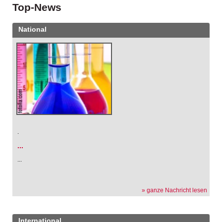
Top-News
National
.
...
...
» ganze Nachricht lesen
International