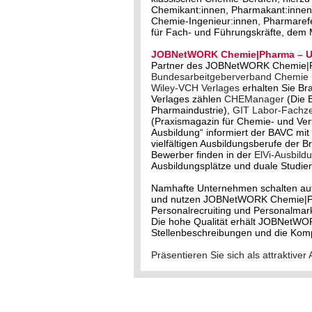
Chemikant:innen, Pharmakant:innen,
Chemie-Ingenieur:innen, Pharmareferi
für Fach- und Führungskräfte, dem
JOBNetWORK Chemie|Pharma – Un
Partner des JOBNetWORK Chemie|
Bundesarbeitgeberverband Chemie
Wiley-VCH Verlages
erhalten Sie Br
Verlages zählen
CHEManager
(Die 
Pharmaindustrie),
GIT Labor-Fachzei
(Praxismagazin für Chemie- und Ve
Ausbildung“ informiert der BAVC m
vielfältigen Ausbildungsberufe der 
Bewerber finden in der
ElVi-Ausbild
Ausbildungsplätze und duale Studie
Namhafte Unternehmen schalten au
und nutzen JOBNetWORK Chemie|Phar
Personalrecruiting und Personalmark
Die hohe Qualität erhält JOBNetWO
Stellenbeschreibungen und die Kom
Präsentieren Sie sich als attrakti