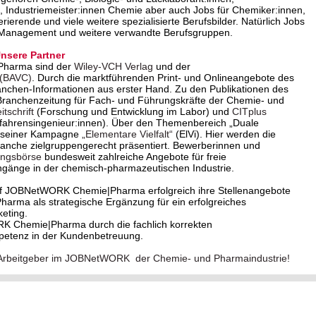
 Industriemeister:innen Chemie aber auch Jobs für Chemiker:innen,
erende und viele weitere spezialisierte Berufsbilder. Natürlich Jobs
 Management und weitere verwandte Berufsgruppen.
sere Partner
Pharma sind der
Wiley-VCH Verlag
und der
 (BAVC)
. Durch die marktführenden Print- und Onlineangebote des
anchen-Informationen aus erster Hand. Zu den Publikationen des
Branchenzeitung für Fach- und Führungskräfte der Chemie- und
tschrift
(Forschung und Entwicklung im Labor) und
CITplus
rfahrensingenieur:innen). Über den Themenbereich „Duale
it seiner Kampagne
„Elementare Vielfalt“
(ElVi). Hier werden die
Branche zielgruppengerecht präsentiert. Bewerberinnen und
ungsbörse
bundesweit zahlreiche Angebote für freie
ngänge in der chemisch-pharmazeutischen Industrie.
f JOBNetWORK Chemie|Pharma erfolgreich ihre Stellenangebote
ma als strategische Ergänzung für ein erfolgreiches
eting.
RK Chemie|Pharma durch die fachlich korrekten
petenz in der Kundenbetreuung.
ver Arbeitgeber im JOBNetWORK der Chemie- und Pharmaindustrie!