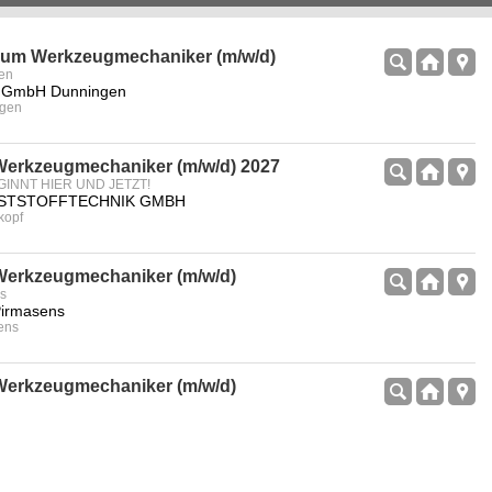
zum Werkzeugmechaniker (m/w/d)
gen
es GmbH Dunningen
ngen
Werkzeugmechaniker (m/w/d) 2027
GINNT HIER UND JETZT!
STSTOFFTECHNIK GMBH
kopf
erkzeug­mechaniker (m/w/d)
ns
Pirmasens
sens
erkzeug­mechaniker (m/w/d)