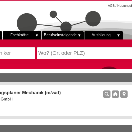
AGB / Nutzungs
Fachkräfte
Berufseinsteigende
Ausbildung
ngsplaner Mechanik (m/w/d)
rs GmbH