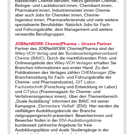
klassischen Chemie-Berufen, hierzu gehören Chemie-,
Biologie- und Lacklaborant:innen, Chemikant:innen,
Pharmakant:innen, Industriemeister:innen Chemie
aber auch Jobs für Chemiker:innen, Chemie-
Ingenieur:innen, Pharmareferierende und viele weitere
spezialisierte Berufsbilder. Natürlich Jobs für Fach-
und Führungskräfte, dem Management und weitere
verwandte Berufsgruppen.
JOBNetWORK Chemie|Pharma – Unsere Partner
Partner des JOBNetWORK Chemie|Pharma sind der
Wiley-VCH Verlag
und der
Bundesarbeitgeberverband
Chemie (BAVC)
. Durch die marktführenden Print- und
Onlineangebote des
Wiley-VCH Verlages
erhalten Sie
Branchen-Informationen aus erster Hand. Zu den
Publikationen des Verlages zählen
CHEManager
(Die
Branchenzeitung für Fach- und Führungskräfte der
Chemie- und Pharmaindustrie),
GIT Labor-
Fachzeitschrift
(Forschung und Entwicklung im Labor)
und
CITplus
(Praxismagazin für Chemie- und
Verfahrensingenieur:innen). Über den Themenbereich
„Duale Ausbildung“ informiert der BAVC mit seiner
Kampagne
„Elementare Vielfalt“
(ElVi). Hier werden die
vielfältigen Ausbildungsberufe der Branche
zielgruppengerecht präsentiert. Bewerberinnen und
Bewerber finden in der
ElVi-Ausbildungsbörse
bundesweit zahlreiche Angebote für freie
Ausbildungsplätze und duale Studiengänge in der