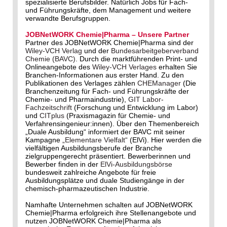
spezialisierte Berufsbilder. Natürlich Jobs für Fach-
und Führungskräfte, dem Management und weitere
verwandte Berufsgruppen.
JOBNetWORK Chemie|Pharma – Unsere Partner
Partner des JOBNetWORK Chemie|Pharma sind der
Wiley-VCH Verlag
und der
Bundesarbeitgeberverband
Chemie (BAVC)
. Durch die marktführenden Print- und
Onlineangebote des
Wiley-VCH Verlages
erhalten Sie
Branchen-Informationen aus erster Hand. Zu den
Publikationen des Verlages zählen
CHEManager
(Die
Branchenzeitung für Fach- und Führungskräfte der
Chemie- und Pharmaindustrie),
GIT Labor-
Fachzeitschrift
(Forschung und Entwicklung im Labor)
und
CITplus
(Praxismagazin für Chemie- und
Verfahrensingenieur:innen). Über den Themenbereich
„Duale Ausbildung“ informiert der BAVC mit seiner
Kampagne
„Elementare Vielfalt“
(ElVi). Hier werden die
vielfältigen Ausbildungsberufe der Branche
zielgruppengerecht präsentiert. Bewerberinnen und
Bewerber finden in der
ElVi-Ausbildungsbörse
bundesweit zahlreiche Angebote für freie
Ausbildungsplätze und duale Studiengänge in der
chemisch-pharmazeutischen Industrie.
Namhafte Unternehmen schalten auf JOBNetWORK
Chemie|Pharma erfolgreich ihre Stellenangebote und
nutzen JOBNetWORK Chemie|Pharma als