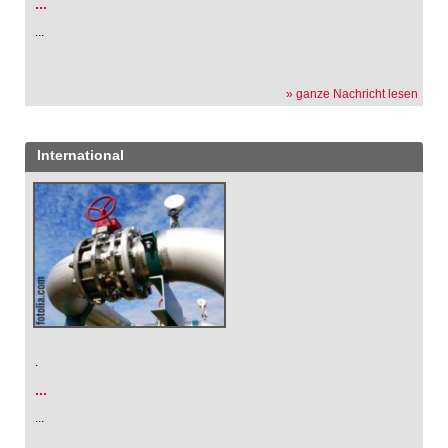
...
...
» ganze Nachricht lesen
International
.
...
...