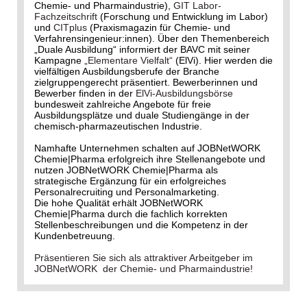
Chemie- und Pharmaindustrie),
GIT Labor-
Fachzeitschrift
(Forschung und Entwicklung im Labor)
und
CITplus
(Praxismagazin für Chemie- und
Verfahrensingenieur:innen). Über den Themenbereich
„Duale Ausbildung“ informiert der BAVC mit seiner
Kampagne
„Elementare Vielfalt“
(ElVi). Hier werden die
vielfältigen Ausbildungsberufe der Branche
zielgruppengerecht präsentiert. Bewerberinnen und
Bewerber finden in der
ElVi-Ausbildungsbörse
bundesweit zahlreiche Angebote für freie
Ausbildungsplätze und duale Studiengänge in der
chemisch-pharmazeutischen Industrie.
Namhafte Unternehmen schalten auf JOBNetWORK
Chemie|Pharma erfolgreich ihre Stellenangebote und
nutzen JOBNetWORK Chemie|Pharma als
strategische Ergänzung für ein erfolgreiches
Personalrecruiting und Personalmarketing.
Die hohe Qualität erhält JOBNetWORK
Chemie|Pharma durch die fachlich korrekten
Stellenbeschreibungen und die Kompetenz in der
Kundenbetreuung.
Präsentieren Sie sich als attraktiver Arbeitgeber im
JOBNetWORK der Chemie- und Pharmaindustrie!