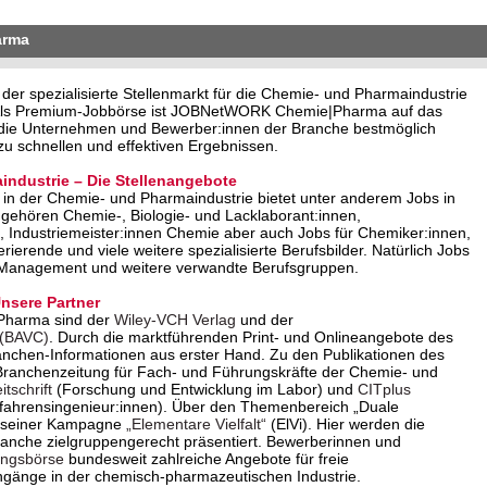
arma
 spezialisierte Stellenmarkt für die Chemie- und Pharmaindustrie
. Als Premium-Jobbörse ist JOBNetWORK Chemie|Pharma auf das
o die Unternehmen und Bewerber:innen der Branche bestmöglich
u schnellen und effektiven Ergebnissen.
industrie – Die Stellenangebote
in der Chemie- und Pharmaindustrie bietet unter anderem Jobs in
 gehören Chemie-, Biologie- und Lacklaborant:innen,
 Industriemeister:innen Chemie aber auch Jobs für Chemiker:innen,
erende und viele weitere spezialisierte Berufsbilder. Natürlich Jobs
 Management und weitere verwandte Berufsgruppen.
sere Partner
Pharma sind der
Wiley-VCH Verlag
und der
 (BAVC)
. Durch die marktführenden Print- und Onlineangebote des
anchen-Informationen aus erster Hand. Zu den Publikationen des
Branchenzeitung für Fach- und Führungskräfte der Chemie- und
tschrift
(Forschung und Entwicklung im Labor) und
CITplus
rfahrensingenieur:innen). Über den Themenbereich „Duale
it seiner Kampagne
„Elementare Vielfalt“
(ElVi). Hier werden die
Branche zielgruppengerecht präsentiert. Bewerberinnen und
ungsbörse
bundesweit zahlreiche Angebote für freie
ngänge in der chemisch-pharmazeutischen Industrie.