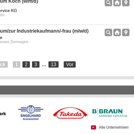
zum Koch (w/m/d)
rvice KG
eim
um/zur Industriekaufmann/-frau (m/w/d)
pe
rkusen, Dormagen
ück
1
2
3
…
13
Vor
Alle Unternehmen