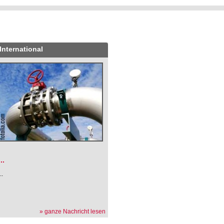
International
.
...
...
» ganze Nachricht lesen