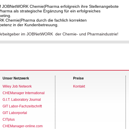
f JOBNetWORK Chemie|Pharma erfolgreich ihre Stellenangebote
ma als strategische Ergänzung für ein erfolgreiches
eting.
RK Chemie|Pharma durch die fachlich korrekten
petenz in der Kundenbetreuung.
ver Arbeitgeber im JOBNetWORK der Chemie- und Pharmaindustrie!
Unser Netzwerk
Preise
Wiley Job Network
Kontakt
CHEManager International
G.I.T. Laboratory Journal
GIT Labor-Fachzeitschrift
GIT Laborportal
CITplus
CHEManager-online.com