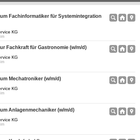
um Fachinformatiker für Systemintegration
rvice KG
eim
ur Fachkraft für Gastronomie (w/m/d)
rvice KG
eim
um Mechatroniker (w/m/d)
rvice KG
eim
zum Anlagenmechaniker (w/m/d)
rvice KG
eim