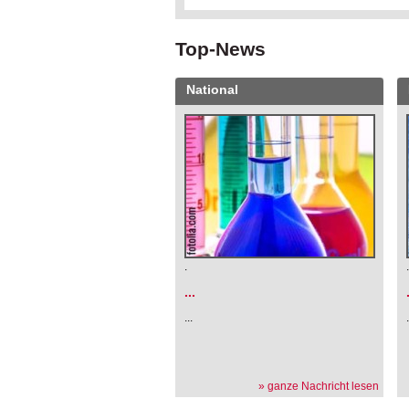
Top-News
National
.
...
...
» ganze Nachricht lesen