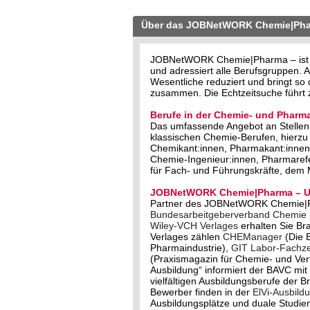
Über das JOBNetWORK Chemie|Ph
JOBNetWORK Chemie|Pharma – ist der
und adressiert alle Berufsgruppen
Wesentliche reduziert und bringt s
zusammen. Die Echtzeitsuche führt z
Berufe in der Chemie- und Pharma
Das umfassende Angebot an Stellen 
klassischen Chemie-Berufen, hierzu
Chemikant:innen, Pharmakant:innen,
Chemie-Ingenieur:innen, Pharmareferi
für Fach- und Führungskräfte, dem
JOBNetWORK Chemie|Pharma – Un
Partner des JOBNetWORK Chemie|
Bundesarbeitgeberverband Chemie
Wiley-VCH Verlages
erhalten Sie Br
Verlages zählen
CHEManager
(Die 
Pharmaindustrie),
GIT Labor-Fachzei
(Praxismagazin für Chemie- und Ve
Ausbildung“ informiert der BAVC m
vielfältigen Ausbildungsberufe der 
Bewerber finden in der
ElVi-Ausbild
Ausbildungsplätze und duale Studie