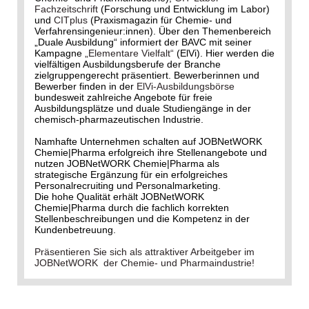
Fachzeitschrift
(Forschung und Entwicklung im Labor)
und
CITplus
(Praxismagazin für Chemie- und
Verfahrensingenieur:innen). Über den Themenbereich
„Duale Ausbildung“ informiert der BAVC mit seiner
Kampagne
„Elementare Vielfalt“
(ElVi). Hier werden die
vielfältigen Ausbildungsberufe der Branche
zielgruppengerecht präsentiert. Bewerberinnen und
Bewerber finden in der
ElVi-Ausbildungsbörse
bundesweit zahlreiche Angebote für freie
Ausbildungsplätze und duale Studiengänge in der
chemisch-pharmazeutischen Industrie.
Namhafte Unternehmen schalten auf JOBNetWORK
Chemie|Pharma erfolgreich ihre Stellenangebote und
nutzen JOBNetWORK Chemie|Pharma als
strategische Ergänzung für ein erfolgreiches
Personalrecruiting und Personalmarketing.
Die hohe Qualität erhält JOBNetWORK
Chemie|Pharma durch die fachlich korrekten
Stellenbeschreibungen und die Kompetenz in der
Kundenbetreuung.
Präsentieren Sie sich als attraktiver Arbeitgeber im
JOBNetWORK der Chemie- und Pharmaindustrie!