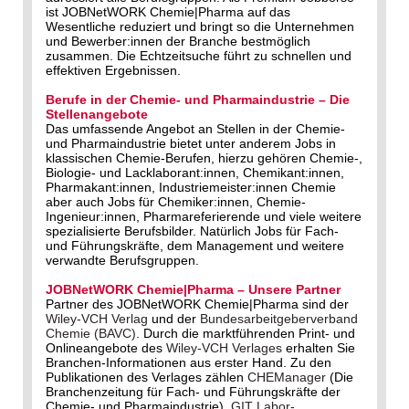
ist JOBNetWORK Chemie|Pharma auf das
Wesentliche reduziert und bringt so die Unternehmen
und Bewerber:innen der Branche bestmöglich
zusammen. Die Echtzeitsuche führt zu schnellen und
effektiven Ergebnissen.
Berufe in der Chemie- und Pharmaindustrie – Die
Stellenangebote
Das umfassende Angebot an Stellen in der Chemie-
und Pharmaindustrie bietet unter anderem Jobs in
klassischen Chemie-Berufen, hierzu gehören Chemie-,
Biologie- und Lacklaborant:innen, Chemikant:innen,
Pharmakant:innen, Industriemeister:innen Chemie
aber auch Jobs für Chemiker:innen, Chemie-
Ingenieur:innen, Pharmareferierende und viele weitere
spezialisierte Berufsbilder. Natürlich Jobs für Fach-
und Führungskräfte, dem Management und weitere
verwandte Berufsgruppen.
JOBNetWORK Chemie|Pharma – Unsere Partner
Partner des JOBNetWORK Chemie|Pharma sind der
Wiley-VCH Verlag
und der
Bundesarbeitgeberverband
Chemie (BAVC)
. Durch die marktführenden Print- und
Onlineangebote des
Wiley-VCH Verlages
erhalten Sie
Branchen-Informationen aus erster Hand. Zu den
Publikationen des Verlages zählen
CHEManager
(Die
Branchenzeitung für Fach- und Führungskräfte der
Chemie- und Pharmaindustrie),
GIT Labor-