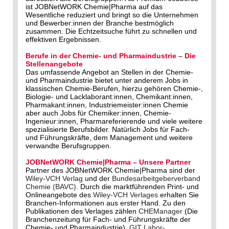
ist JOBNetWORK Chemie|Pharma auf das
Wesentliche reduziert und bringt so die Unternehmen
und Bewerber:innen der Branche bestmöglich
zusammen. Die Echtzeitsuche führt zu schnellen und
effektiven Ergebnissen.
Berufe in der Chemie- und Pharmaindustrie – Die
Stellenangebote
Das umfassende Angebot an Stellen in der Chemie-
und Pharmaindustrie bietet unter anderem Jobs in
klassischen Chemie-Berufen, hierzu gehören Chemie-,
Biologie- und Lacklaborant:innen, Chemikant:innen,
Pharmakant:innen, Industriemeister:innen Chemie
aber auch Jobs für Chemiker:innen, Chemie-
Ingenieur:innen, Pharmareferierende und viele weitere
spezialisierte Berufsbilder. Natürlich Jobs für Fach-
und Führungskräfte, dem Management und weitere
verwandte Berufsgruppen.
JOBNetWORK Chemie|Pharma – Unsere Partner
Partner des JOBNetWORK Chemie|Pharma sind der
Wiley-VCH Verlag
und der
Bundesarbeitgeberverband
Chemie (BAVC)
. Durch die marktführenden Print- und
Onlineangebote des
Wiley-VCH Verlages
erhalten Sie
Branchen-Informationen aus erster Hand. Zu den
Publikationen des Verlages zählen
CHEManager
(Die
Branchenzeitung für Fach- und Führungskräfte der
Chemie- und Pharmaindustrie),
GIT Labor-