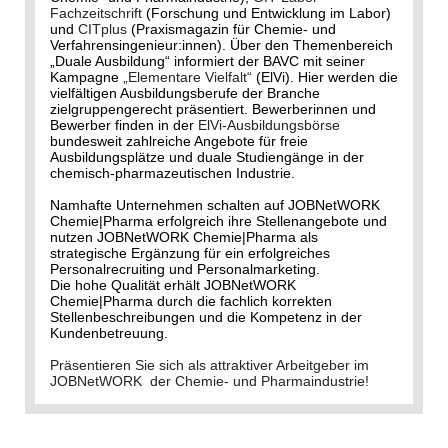
Fachzeitschrift
(Forschung und Entwicklung im Labor)
und
CITplus
(Praxismagazin für Chemie- und
Verfahrensingenieur:innen). Über den Themenbereich
„Duale Ausbildung“ informiert der BAVC mit seiner
Kampagne
„Elementare Vielfalt“
(ElVi). Hier werden die
vielfältigen Ausbildungsberufe der Branche
zielgruppengerecht präsentiert. Bewerberinnen und
Bewerber finden in der
ElVi-Ausbildungsbörse
bundesweit zahlreiche Angebote für freie
Ausbildungsplätze und duale Studiengänge in der
chemisch-pharmazeutischen Industrie.
Namhafte Unternehmen schalten auf JOBNetWORK
Chemie|Pharma erfolgreich ihre Stellenangebote und
nutzen JOBNetWORK Chemie|Pharma als
strategische Ergänzung für ein erfolgreiches
Personalrecruiting und Personalmarketing.
Die hohe Qualität erhält JOBNetWORK
Chemie|Pharma durch die fachlich korrekten
Stellenbeschreibungen und die Kompetenz in der
Kundenbetreuung.
Präsentieren Sie sich als attraktiver Arbeitgeber im
JOBNetWORK der Chemie- und Pharmaindustrie!