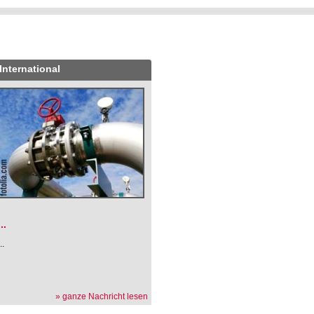
International
.
...
...
» ganze Nachricht lesen