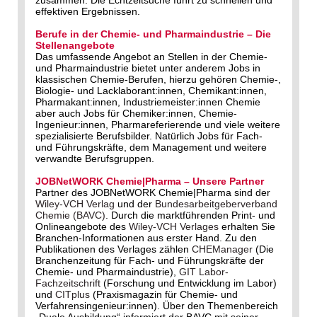
zusammen. Die Echtzeitsuche führt zu schnellen und
effektiven Ergebnissen.
Berufe in der Chemie- und Pharmaindustrie – Die
Stellenangebote
Das umfassende Angebot an Stellen in der Chemie-
und Pharmaindustrie bietet unter anderem Jobs in
klassischen Chemie-Berufen, hierzu gehören Chemie-,
Biologie- und Lacklaborant:innen, Chemikant:innen,
Pharmakant:innen, Industriemeister:innen Chemie
aber auch Jobs für Chemiker:innen, Chemie-
Ingenieur:innen, Pharmareferierende und viele weitere
spezialisierte Berufsbilder. Natürlich Jobs für Fach-
und Führungskräfte, dem Management und weitere
verwandte Berufsgruppen.
JOBNetWORK Chemie|Pharma – Unsere Partner
Partner des JOBNetWORK Chemie|Pharma sind der
Wiley-VCH Verlag
und der
Bundesarbeitgeberverband
Chemie (BAVC)
. Durch die marktführenden Print- und
Onlineangebote des
Wiley-VCH Verlages
erhalten Sie
Branchen-Informationen aus erster Hand. Zu den
Publikationen des Verlages zählen
CHEManager
(Die
Branchenzeitung für Fach- und Führungskräfte der
Chemie- und Pharmaindustrie),
GIT Labor-
Fachzeitschrift
(Forschung und Entwicklung im Labor)
und
CITplus
(Praxismagazin für Chemie- und
Verfahrensingenieur:innen). Über den Themenbereich