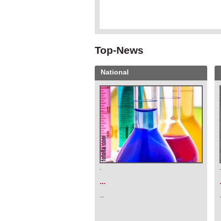
Top-News
National
.
...
...