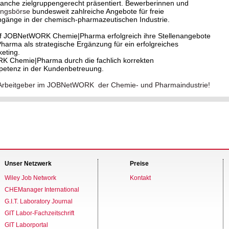
Branche zielgruppengerecht präsentiert. Bewerberinnen und
ungsbörse
bundesweit zahlreiche Angebote für freie
ngänge in der chemisch-pharmazeutischen Industrie.
f JOBNetWORK Chemie|Pharma erfolgreich ihre Stellenangebote
ma als strategische Ergänzung für ein erfolgreiches
eting.
RK Chemie|Pharma durch die fachlich korrekten
petenz in der Kundenbetreuung.
ver Arbeitgeber im JOBNetWORK der Chemie- und Pharmaindustrie!
Unser Netzwerk
Preise
Wiley Job Network
Kontakt
CHEManager International
G.I.T. Laboratory Journal
GIT Labor-Fachzeitschrift
GIT Laborportal