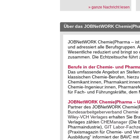
» ganze Nachricht lesen
Über das JOBNetWORK Chemie|Ph
JOBNetWORK Chemie|Pharma – ist der
und adressiert alle Berufsgruppen
Wesentliche reduziert und bringt s
zusammen. Die Echtzeitsuche führt z
Berufe in der Chemie- und Pharma
Das umfassende Angebot an Stellen 
klassischen Chemie-Berufen, hierzu
Chemikant:innen, Pharmakant:innen,
Chemie-Ingenieur:innen, Pharmareferi
für Fach- und Führungskräfte, dem
JOBNetWORK Chemie|Pharma – Un
Partner des JOBNetWORK Chemie|
Bundesarbeitgeberverband Chemie
Wiley-VCH Verlages
erhalten Sie Br
Verlages zählen
CHEManager
(Die 
Pharmaindustrie),
GIT Labor-Fachzei
(Praxismagazin für Chemie- und Ve
Ausbildung“ informiert der BAVC m