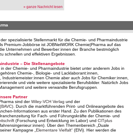
» ganze Nachricht lesen
arma
 spezialisierte Stellenmarkt für die Chemie- und Pharmaindustrie
. Als Premium-Jobbörse ist JOBNetWORK Chemie|Pharma auf das
o die Unternehmen und Bewerber:innen der Branche bestmöglich
u schnellen und effektiven Ergebnissen.
industrie – Die Stellenangebote
in der Chemie- und Pharmaindustrie bietet unter anderem Jobs in
 gehören Chemie-, Biologie- und Lacklaborant:innen,
 Industriemeister:innen Chemie aber auch Jobs für Chemiker:innen,
erende und viele weitere spezialisierte Berufsbilder. Natürlich Jobs
 Management und weitere verwandte Berufsgruppen.
sere Partner
Pharma sind der
Wiley-VCH Verlag
und der
 (BAVC)
. Durch die marktführenden Print- und Onlineangebote des
anchen-Informationen aus erster Hand. Zu den Publikationen des
Branchenzeitung für Fach- und Führungskräfte der Chemie- und
tschrift
(Forschung und Entwicklung im Labor) und
CITplus
rfahrensingenieur:innen). Über den Themenbereich „Duale
it seiner Kampagne
„Elementare Vielfalt“
(ElVi). Hier werden die