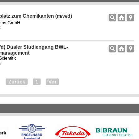
latz zum Chemikanten (m/w/d)
tions GmbH
g
/d) Dualer Studiengang BWL-
smanagement
cientific
g
Zurück
1
Vor