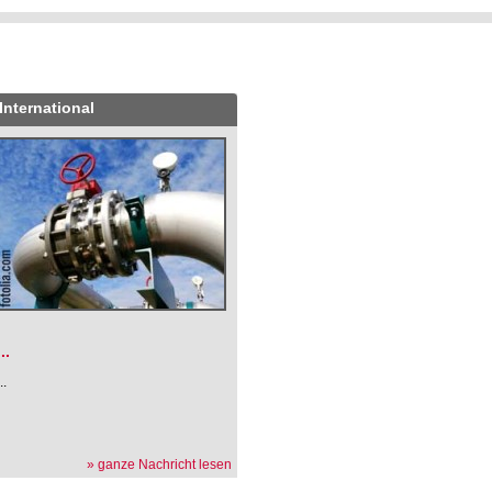
International
.
...
...
» ganze Nachricht lesen