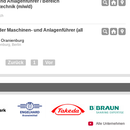
nd Anlagenführer / Bereich
technik (m/w/d)
ach
er Maschinen- und Anlagenführer (all
 Oranienburg
enburg, Berlin
Zurück
1
Vor
Alle Unternehmen