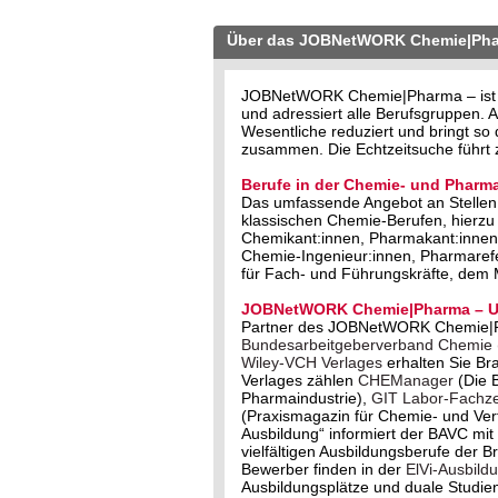
Über das JOBNetWORK Chemie|Ph
JOBNetWORK Chemie|Pharma – ist der
und adressiert alle Berufsgruppen
Wesentliche reduziert und bringt s
zusammen. Die Echtzeitsuche führt z
Berufe in der Chemie- und Pharma
Das umfassende Angebot an Stellen 
klassischen Chemie-Berufen, hierzu
Chemikant:innen, Pharmakant:innen,
Chemie-Ingenieur:innen, Pharmareferi
für Fach- und Führungskräfte, dem
JOBNetWORK Chemie|Pharma – Un
Partner des JOBNetWORK Chemie|
Bundesarbeitgeberverband Chemie
Wiley-VCH Verlages
erhalten Sie Br
Verlages zählen
CHEManager
(Die 
Pharmaindustrie),
GIT Labor-Fachzei
(Praxismagazin für Chemie- und Ve
Ausbildung“ informiert der BAVC m
vielfältigen Ausbildungsberufe der 
Bewerber finden in der
ElVi-Ausbild
Ausbildungsplätze und duale Studie