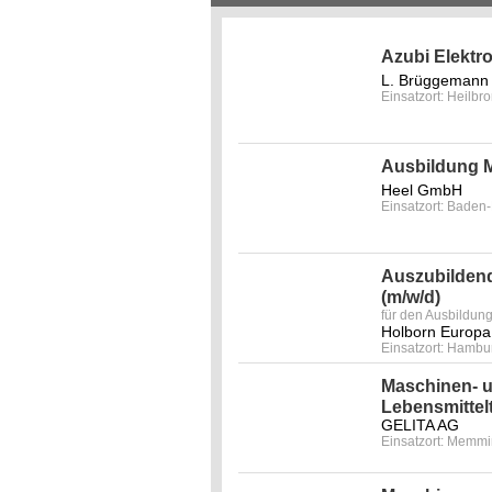
Azubi Elektro
L. Brüggemann
Einsatzort: Heilbr
Ausbildung M
Heel GmbH
Einsatzort: Baden
Auszubildend
(m/w/d)
für den Ausbildun
Holborn Europa
Einsatzort: Hambu
Maschinen- u
Lebensmittel
GELITA AG
Einsatzort: Memm