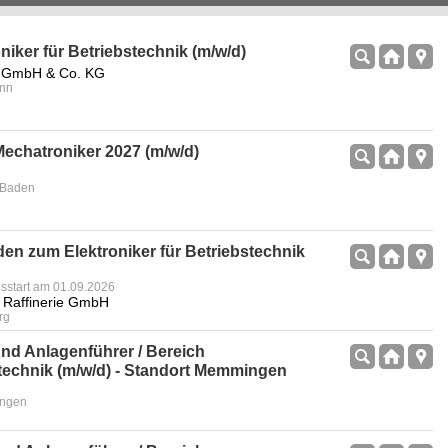
niker für Betriebstechnik (m/w/d)
 GmbH & Co. KG
onn
echatroniker 2027 (m/w/d)
-Baden
en zum Elektroniker für Betriebstechnik
gsstart am 01.09.2026
 Raffinerie GmbH
rg
nd Anlagenführer / Bereich
technik (m/w/d) - Standort Memmingen
ingen