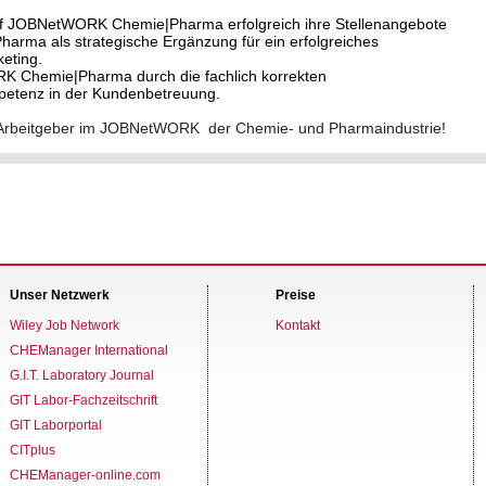
f JOBNetWORK Chemie|Pharma erfolgreich ihre Stellenangebote
ma als strategische Ergänzung für ein erfolgreiches
eting.
RK Chemie|Pharma durch die fachlich korrekten
petenz in der Kundenbetreuung.
ver Arbeitgeber im JOBNetWORK der Chemie- und Pharmaindustrie!
Unser Netzwerk
Preise
Wiley Job Network
Kontakt
CHEManager International
G.I.T. Laboratory Journal
GIT Labor-Fachzeitschrift
GIT Laborportal
CITplus
CHEManager-online.com