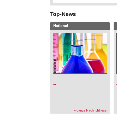
Top-News
National
.
...
...
» ganze Nachricht lesen