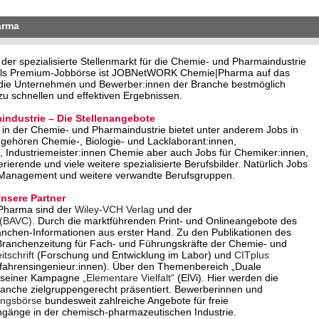
arma
 spezialisierte Stellenmarkt für die Chemie- und Pharmaindustrie
. Als Premium-Jobbörse ist JOBNetWORK Chemie|Pharma auf das
o die Unternehmen und Bewerber:innen der Branche bestmöglich
u schnellen und effektiven Ergebnissen.
industrie – Die Stellenangebote
in der Chemie- und Pharmaindustrie bietet unter anderem Jobs in
 gehören Chemie-, Biologie- und Lacklaborant:innen,
 Industriemeister:innen Chemie aber auch Jobs für Chemiker:innen,
erende und viele weitere spezialisierte Berufsbilder. Natürlich Jobs
 Management und weitere verwandte Berufsgruppen.
sere Partner
Pharma sind der
Wiley-VCH Verlag
und der
 (BAVC)
. Durch die marktführenden Print- und Onlineangebote des
anchen-Informationen aus erster Hand. Zu den Publikationen des
Branchenzeitung für Fach- und Führungskräfte der Chemie- und
tschrift
(Forschung und Entwicklung im Labor) und
CITplus
rfahrensingenieur:innen). Über den Themenbereich „Duale
it seiner Kampagne
„Elementare Vielfalt“
(ElVi). Hier werden die
Branche zielgruppengerecht präsentiert. Bewerberinnen und
ungsbörse
bundesweit zahlreiche Angebote für freie
ngänge in der chemisch-pharmazeutischen Industrie.