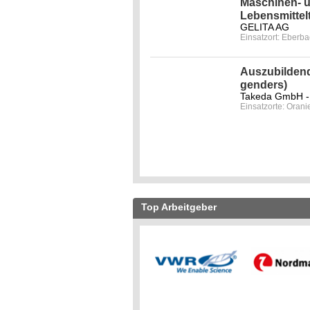
Maschinen- u
Lebensmittel
GELITA AG
Einsatzort: Eberb
Auszubildend
genders)
Takeda GmbH -
Einsatzorte: Orani
Top Arbeitgeber