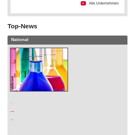
Alle Unternehmen
Top-News
National
.
...
...