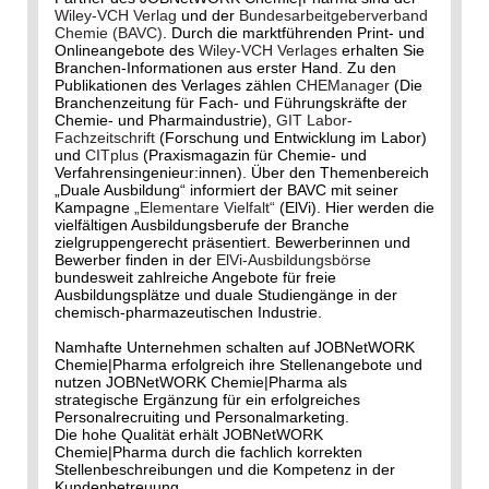
Wiley-VCH Verlag
und der
Bundesarbeitgeberverband
Chemie (BAVC)
. Durch die marktführenden Print- und
Onlineangebote des
Wiley-VCH Verlages
erhalten Sie
Branchen-Informationen aus erster Hand. Zu den
Publikationen des Verlages zählen
CHEManager
(Die
Branchenzeitung für Fach- und Führungskräfte der
Chemie- und Pharmaindustrie),
GIT Labor-
Fachzeitschrift
(Forschung und Entwicklung im Labor)
und
CITplus
(Praxismagazin für Chemie- und
Verfahrensingenieur:innen). Über den Themenbereich
„Duale Ausbildung“ informiert der BAVC mit seiner
Kampagne
„Elementare Vielfalt“
(ElVi). Hier werden die
vielfältigen Ausbildungsberufe der Branche
zielgruppengerecht präsentiert. Bewerberinnen und
Bewerber finden in der
ElVi-Ausbildungsbörse
bundesweit zahlreiche Angebote für freie
Ausbildungsplätze und duale Studiengänge in der
chemisch-pharmazeutischen Industrie.
Namhafte Unternehmen schalten auf JOBNetWORK
Chemie|Pharma erfolgreich ihre Stellenangebote und
nutzen JOBNetWORK Chemie|Pharma als
strategische Ergänzung für ein erfolgreiches
Personalrecruiting und Personalmarketing.
Die hohe Qualität erhält JOBNetWORK
Chemie|Pharma durch die fachlich korrekten
Stellenbeschreibungen und die Kompetenz in der
Kundenbetreuung.