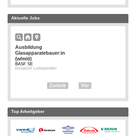
Aktuelle Jobs
Ausbildung
Glasapparatebauer:in
(w/m/d)
BASF SE
Einsatzort: Ludwigshafen
Zurück
Vor
Top Arbeitgeber