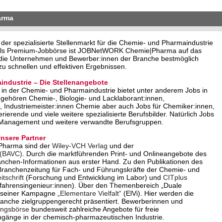
arma
 spezialisierte Stellenmarkt für die Chemie- und Pharmaindustrie
. Als Premium-Jobbörse ist JOBNetWORK Chemie|Pharma auf das
o die Unternehmen und Bewerber:innen der Branche bestmöglich
u schnellen und effektiven Ergebnissen.
industrie – Die Stellenangebote
in der Chemie- und Pharmaindustrie bietet unter anderem Jobs in
 gehören Chemie-, Biologie- und Lacklaborant:innen,
 Industriemeister:innen Chemie aber auch Jobs für Chemiker:innen,
erende und viele weitere spezialisierte Berufsbilder. Natürlich Jobs
 Management und weitere verwandte Berufsgruppen.
sere Partner
Pharma sind der
Wiley-VCH Verlag
und der
 (BAVC)
. Durch die marktführenden Print- und Onlineangebote des
anchen-Informationen aus erster Hand. Zu den Publikationen des
Branchenzeitung für Fach- und Führungskräfte der Chemie- und
tschrift
(Forschung und Entwicklung im Labor) und
CITplus
rfahrensingenieur:innen). Über den Themenbereich „Duale
it seiner Kampagne
„Elementare Vielfalt“
(ElVi). Hier werden die
Branche zielgruppengerecht präsentiert. Bewerberinnen und
ungsbörse
bundesweit zahlreiche Angebote für freie
ngänge in der chemisch-pharmazeutischen Industrie.