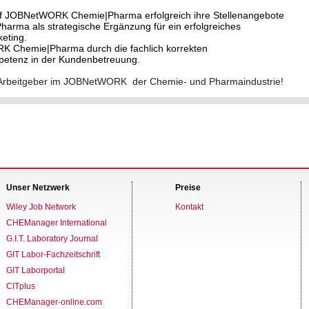
f JOBNetWORK Chemie|Pharma erfolgreich ihre Stellenangebote
ma als strategische Ergänzung für ein erfolgreiches
eting.
RK Chemie|Pharma durch die fachlich korrekten
petenz in der Kundenbetreuung.
ver Arbeitgeber im JOBNetWORK der Chemie- und Pharmaindustrie!
Unser Netzwerk
Preise
Wiley Job Network
Kontakt
CHEManager International
G.I.T. Laboratory Journal
GIT Labor-Fachzeitschrift
GIT Laborportal
CITplus
CHEManager-online.com