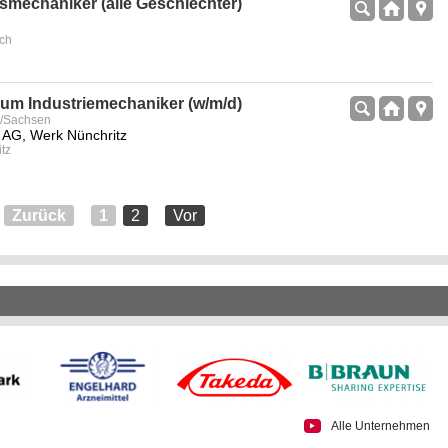
smechaniker (alle Geschlechter)
ach
um Industriemechaniker (w/m/d)
z/Sachsen
AG, Werk Nünchritz
itz
Zurück
1
2
Vor
Alle Unternehmen