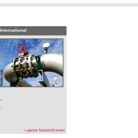
International
.
...
...
» ganze Nachricht lesen