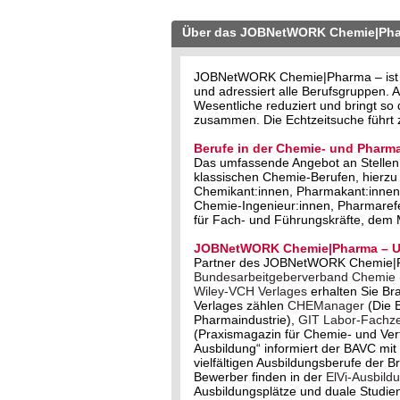
Über das JOBNetWORK Chemie|Ph
JOBNetWORK Chemie|Pharma – ist der
und adressiert alle Berufsgruppen
Wesentliche reduziert und bringt s
zusammen. Die Echtzeitsuche führt z
Berufe in der Chemie- und Pharma
Das umfassende Angebot an Stellen 
klassischen Chemie-Berufen, hierzu
Chemikant:innen, Pharmakant:innen,
Chemie-Ingenieur:innen, Pharmareferi
für Fach- und Führungskräfte, dem
JOBNetWORK Chemie|Pharma – Un
Partner des JOBNetWORK Chemie|
Bundesarbeitgeberverband Chemie
Wiley-VCH Verlages
erhalten Sie Br
Verlages zählen
CHEManager
(Die 
Pharmaindustrie),
GIT Labor-Fachzei
(Praxismagazin für Chemie- und Ve
Ausbildung“ informiert der BAVC m
vielfältigen Ausbildungsberufe der 
Bewerber finden in der
ElVi-Ausbild
Ausbildungsplätze und duale Studie