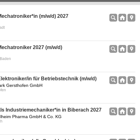
echatroniker*in (m/w/d) 2027
adt
echatroniker 2027 (m/w/d)
-Baden
ektroniker/in für Betriebstechnik (m/w/d)
ark Gersthofen GmbH
ofen
ls Industriemechaniker*in in Biberach 2027
gelheim Pharma GmbH & Co. KG
ch