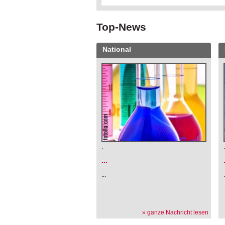
Top-News
National
.
...
...
» ganze Nachricht lesen