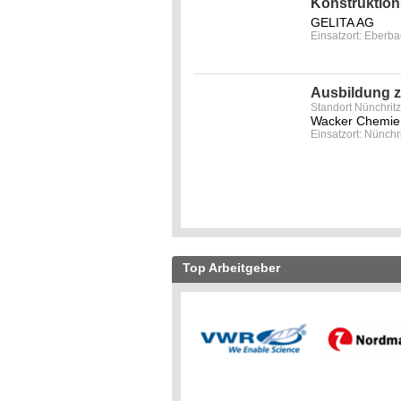
Konstruktion
GELITA AG
Einsatzort: Eberb
Ausbildung z
Standort Nünchrit
Wacker Chemie 
Einsatzort: Nünchr
Top Arbeitgeber