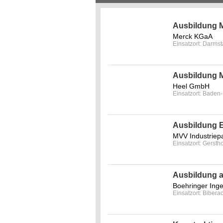
Ausbildung M
Merck KGaA
Einsatzort: Darmst
Ausbildung M
Heel GmbH
Einsatzort: Baden
Ausbildung El
MVV Industriep
Einsatzort: Gersth
Ausbildung a
Boehringer In
Einsatzort: Bibera