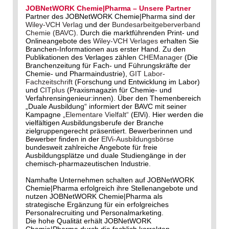
JOBNetWORK Chemie|Pharma – Unsere Partner
Partner des JOBNetWORK Chemie|Pharma sind der
Wiley-VCH Verlag
und der
Bundesarbeitgeberverband
Chemie (BAVC)
. Durch die marktführenden Print- und
Onlineangebote des
Wiley-VCH Verlages
erhalten Sie
Branchen-Informationen aus erster Hand. Zu den
Publikationen des Verlages zählen
CHEManager
(Die
Branchenzeitung für Fach- und Führungskräfte der
Chemie- und Pharmaindustrie),
GIT Labor-
Fachzeitschrift
(Forschung und Entwicklung im Labor)
und
CITplus
(Praxismagazin für Chemie- und
Verfahrensingenieur:innen). Über den Themenbereich
„Duale Ausbildung“ informiert der BAVC mit seiner
Kampagne
„Elementare Vielfalt“
(ElVi). Hier werden die
vielfältigen Ausbildungsberufe der Branche
zielgruppengerecht präsentiert. Bewerberinnen und
Bewerber finden in der
ElVi-Ausbildungsbörse
bundesweit zahlreiche Angebote für freie
Ausbildungsplätze und duale Studiengänge in der
chemisch-pharmazeutischen Industrie.
Namhafte Unternehmen schalten auf JOBNetWORK
Chemie|Pharma erfolgreich ihre Stellenangebote und
nutzen JOBNetWORK Chemie|Pharma als
strategische Ergänzung für ein erfolgreiches
Personalrecruiting und Personalmarketing.
Die hohe Qualität erhält JOBNetWORK