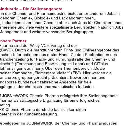
industrie – Die Stellenangebote
in der Chemie- und Pharmaindustrie bietet unter anderem Jobs in
 gehören Chemie-, Biologie- und Lacklaborant:innen,
 Industriemeister:innen Chemie aber auch Jobs für Chemiker:innen,
erende und viele weitere spezialisierte Berufsbilder. Natürlich Jobs
 Management und weitere verwandte Berufsgruppen.
sere Partner
Pharma sind der
Wiley-VCH Verlag
und der
 (BAVC)
. Durch die marktführenden Print- und Onlineangebote des
anchen-Informationen aus erster Hand. Zu den Publikationen des
Branchenzeitung für Fach- und Führungskräfte der Chemie- und
tschrift
(Forschung und Entwicklung im Labor) und
CITplus
rfahrensingenieur:innen). Über den Themenbereich „Duale
it seiner Kampagne
„Elementare Vielfalt“
(ElVi). Hier werden die
Branche zielgruppengerecht präsentiert. Bewerberinnen und
ungsbörse
bundesweit zahlreiche Angebote für freie
ngänge in der chemisch-pharmazeutischen Industrie.
f JOBNetWORK Chemie|Pharma erfolgreich ihre Stellenangebote
ma als strategische Ergänzung für ein erfolgreiches
eting.
RK Chemie|Pharma durch die fachlich korrekten
petenz in der Kundenbetreuung.
ver Arbeitgeber im JOBNetWORK der Chemie- und Pharmaindustrie!