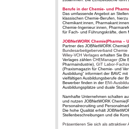
Berufe in der Chemie- und Pharma
Das umfassende Angebot an Stellen 
klassischen Chemie-Berufen, hierzu
Chemikant:innen, Pharmakant:innen,
Chemie-Ingenieur:innen, Pharmareferi
für Fach- und Führungskräfte, dem
JOBNetWORK Chemie|Pharma – Un
Partner des JOBNetWORK Chemie|
Bundesarbeitgeberverband Chemie
Wiley-VCH Verlages
erhalten Sie Br
Verlages zählen
CHEManager
(Die 
Pharmaindustrie),
GIT Labor-Fachzei
(Praxismagazin für Chemie- und Ve
Ausbildung“ informiert der BAVC m
vielfältigen Ausbildungsberufe der 
Bewerber finden in der
ElVi-Ausbild
Ausbildungsplätze und duale Studie
Namhafte Unternehmen schalten au
und nutzen JOBNetWORK Chemie|Phar
Personalrecruiting und Personalmark
Die hohe Qualität erhält JOBNetWO
Stellenbeschreibungen und die Kom
Präsentieren Sie sich als attrakti