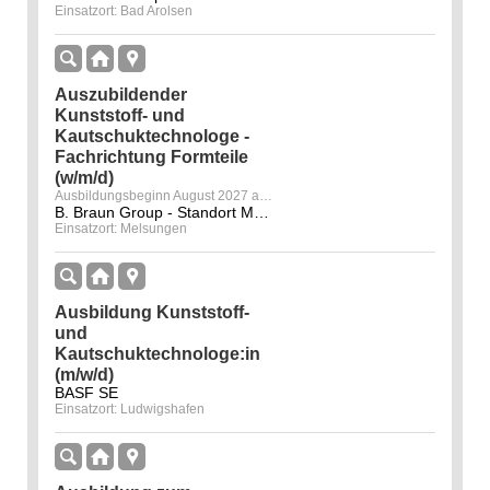
Einsatzort: Bad Arolsen
Auszubildender
Kunststoff- und
Kautschuktechnologe -
Fachrichtung Formteile
(w/m/d)
Ausbildungsbeginn August 2027 am Standort Melsungen
B. Braun Group - Standort Melsungen
Einsatzort: Melsungen
Ausbildung Kunststoff-
und
Kautschuktechnologe:in
(m/w/d)
BASF SE
Einsatzort: Ludwigshafen