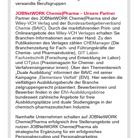
verwandte Berufsgruppen.
JOBNetWORK Chemie|Pharma – Unsere Partner
Partner des JOBNetWORK Chemie|Pharma sind der
Wiley-VCH Verlag
und der
Bundesarbeitgeberverband
Chemie (BAVC)
. Durch die marktführenden Print- und
Onlineangebote des
Wiley-VCH Verlages
erhalten Sie
Branchen-Informationen aus erster Hand. Zu den
Publikationen des Verlages zählen
CHEManager
(Die
Branchenzeitung für Fach- und Führungskräfte der
Chemie- und Pharmaindustrie),
GIT Labor-
Fachzeitschrift
(Forschung und Entwicklung im Labor)
und
CITplus
(Praxismagazin für Chemie- und
Verfahrensingenieur:innen). Über den Themenbereich
„Duale Ausbildung“ informiert der BAVC mit seiner
Kampagne
„Elementare Vielfalt“
(ElVi). Hier werden die
vielfältigen Ausbildungsberufe der Branche
zielgruppengerecht präsentiert. Bewerberinnen und
Bewerber finden in der
ElVi-Ausbildungsbörse
bundesweit zahlreiche Angebote für freie
Ausbildungsplätze und duale Studiengänge in der
chemisch-pharmazeutischen Industrie.
Namhafte Unternehmen schalten auf JOBNetWORK
Chemie|Pharma erfolgreich ihre Stellenangebote und
nutzen JOBNetWORK Chemie|Pharma als
strategische Ergänzung für ein erfolgreiches
Personalrecruiting und Personalmarketing.