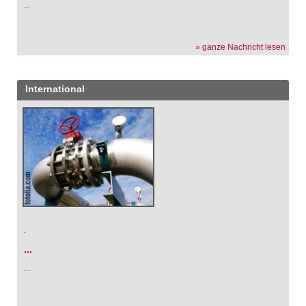
...
» ganze Nachricht lesen
International
.
...
...