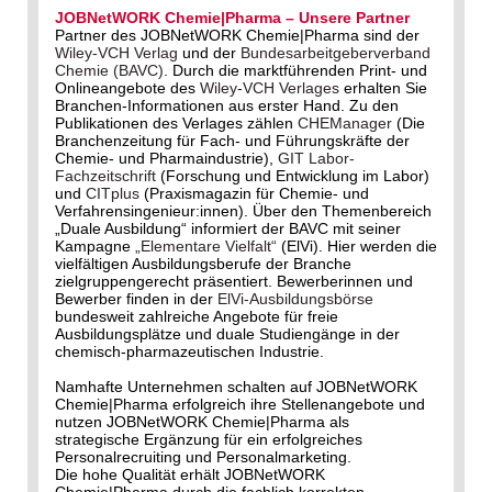
JOBNetWORK Chemie|Pharma – Unsere Partner
Partner des JOBNetWORK Chemie|Pharma sind der
Wiley-VCH Verlag
und der
Bundesarbeitgeberverband
Chemie (BAVC)
. Durch die marktführenden Print- und
Onlineangebote des
Wiley-VCH Verlages
erhalten Sie
Branchen-Informationen aus erster Hand. Zu den
Publikationen des Verlages zählen
CHEManager
(Die
Branchenzeitung für Fach- und Führungskräfte der
Chemie- und Pharmaindustrie),
GIT Labor-
Fachzeitschrift
(Forschung und Entwicklung im Labor)
und
CITplus
(Praxismagazin für Chemie- und
Verfahrensingenieur:innen). Über den Themenbereich
„Duale Ausbildung“ informiert der BAVC mit seiner
Kampagne
„Elementare Vielfalt“
(ElVi). Hier werden die
vielfältigen Ausbildungsberufe der Branche
zielgruppengerecht präsentiert. Bewerberinnen und
Bewerber finden in der
ElVi-Ausbildungsbörse
bundesweit zahlreiche Angebote für freie
Ausbildungsplätze und duale Studiengänge in der
chemisch-pharmazeutischen Industrie.
Namhafte Unternehmen schalten auf JOBNetWORK
Chemie|Pharma erfolgreich ihre Stellenangebote und
nutzen JOBNetWORK Chemie|Pharma als
strategische Ergänzung für ein erfolgreiches
Personalrecruiting und Personalmarketing.
Die hohe Qualität erhält JOBNetWORK