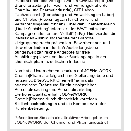
Publikationen des Verlages zählen
CHEManager
(Die
Branchenzeitung für Fach- und Führungskräfte der
Chemie- und Pharmaindustrie),
GIT Labor-
Fachzeitschrift
(Forschung und Entwicklung im Labor)
und
CITplus
(Praxismagazin für Chemie- und
Verfahrensingenieur:innen). Über den Themenbereich
„Duale Ausbildung“ informiert der BAVC mit seiner
Kampagne
„Elementare Vielfalt“
(ElVi). Hier werden die
vielfältigen Ausbildungsberufe der Branche
zielgruppengerecht präsentiert. Bewerberinnen und
Bewerber finden in der
ElVi-Ausbildungsbörse
bundesweit zahlreiche Angebote für freie
Ausbildungsplätze und duale Studiengänge in der
chemisch-pharmazeutischen Industrie.
Namhafte Unternehmen schalten auf JOBNetWORK
Chemie|Pharma erfolgreich ihre Stellenangebote und
nutzen JOBNetWORK Chemie|Pharma als
strategische Ergänzung für ein erfolgreiches
Personalrecruiting und Personalmarketing.
Die hohe Qualität erhält JOBNetWORK
Chemie|Pharma durch die fachlich korrekten
Stellenbeschreibungen und die Kompetenz in der
Kundenbetreuung.
Präsentieren Sie sich als attraktiver Arbeitgeber im
JOBNetWORK der Chemie- und Pharmaindustrie!