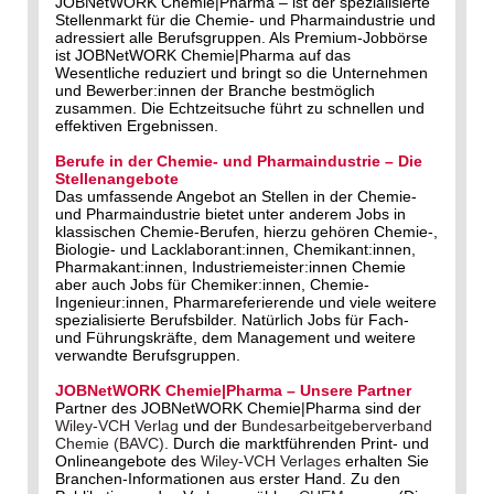
JOBNetWORK Chemie|Pharma – ist der spezialisierte
Stellenmarkt für die Chemie- und Pharmaindustrie und
adressiert alle Berufsgruppen. Als Premium-Jobbörse
ist JOBNetWORK Chemie|Pharma auf das
Wesentliche reduziert und bringt so die Unternehmen
und Bewerber:innen der Branche bestmöglich
zusammen. Die Echtzeitsuche führt zu schnellen und
effektiven Ergebnissen.
Berufe in der Chemie- und Pharmaindustrie – Die
Stellenangebote
Das umfassende Angebot an Stellen in der Chemie-
und Pharmaindustrie bietet unter anderem Jobs in
klassischen Chemie-Berufen, hierzu gehören Chemie-,
Biologie- und Lacklaborant:innen, Chemikant:innen,
Pharmakant:innen, Industriemeister:innen Chemie
aber auch Jobs für Chemiker:innen, Chemie-
Ingenieur:innen, Pharmareferierende und viele weitere
spezialisierte Berufsbilder. Natürlich Jobs für Fach-
und Führungskräfte, dem Management und weitere
verwandte Berufsgruppen.
JOBNetWORK Chemie|Pharma – Unsere Partner
Partner des JOBNetWORK Chemie|Pharma sind der
Wiley-VCH Verlag
und der
Bundesarbeitgeberverband
Chemie (BAVC)
. Durch die marktführenden Print- und
Onlineangebote des
Wiley-VCH Verlages
erhalten Sie
Branchen-Informationen aus erster Hand. Zu den