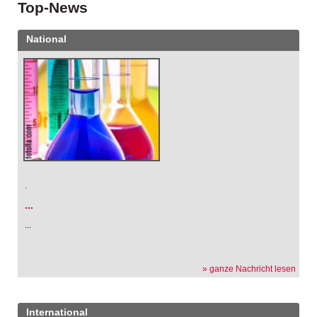
Top-News
National
.
...
...
» ganze Nachricht lesen
International