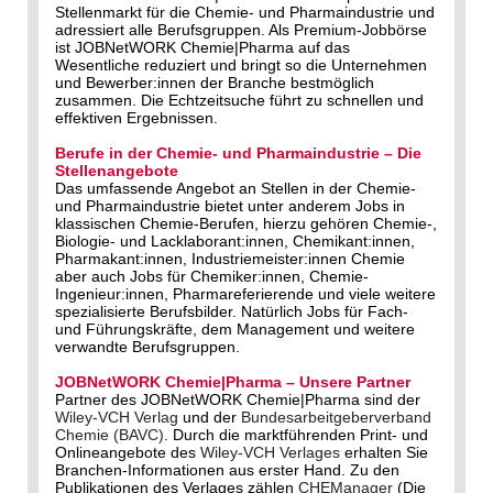
Stellenmarkt für die Chemie- und Pharmaindustrie und
adressiert alle Berufsgruppen. Als Premium-Jobbörse
ist JOBNetWORK Chemie|Pharma auf das
Wesentliche reduziert und bringt so die Unternehmen
und Bewerber:innen der Branche bestmöglich
zusammen. Die Echtzeitsuche führt zu schnellen und
effektiven Ergebnissen.
Berufe in der Chemie- und Pharmaindustrie – Die
Stellenangebote
Das umfassende Angebot an Stellen in der Chemie-
und Pharmaindustrie bietet unter anderem Jobs in
klassischen Chemie-Berufen, hierzu gehören Chemie-,
Biologie- und Lacklaborant:innen, Chemikant:innen,
Pharmakant:innen, Industriemeister:innen Chemie
aber auch Jobs für Chemiker:innen, Chemie-
Ingenieur:innen, Pharmareferierende und viele weitere
spezialisierte Berufsbilder. Natürlich Jobs für Fach-
und Führungskräfte, dem Management und weitere
verwandte Berufsgruppen.
JOBNetWORK Chemie|Pharma – Unsere Partner
Partner des JOBNetWORK Chemie|Pharma sind der
Wiley-VCH Verlag
und der
Bundesarbeitgeberverband
Chemie (BAVC)
. Durch die marktführenden Print- und
Onlineangebote des
Wiley-VCH Verlages
erhalten Sie
Branchen-Informationen aus erster Hand. Zu den
Publikationen des Verlages zählen
CHEManager
(Die