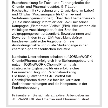
Branchenzeitung für Fach- und Führungskräfte der
Chemie- und Pharmaindustrie),
GIT Labor-
Fachzeitschrift
(Forschung und Entwicklung im Labor)
und
CITplus
(Praxismagazin für Chemie- und
Verfahrensingenieur:innen). Über den Themenbereich
„Duale Ausbildung“ informiert der BAVC mit seiner
Kampagne
„Elementare Vielfalt“
(ElVi). Hier werden die
vielfältigen Ausbildungsberufe der Branche
zielgruppengerecht präsentiert. Bewerberinnen und
Bewerber finden in der
ElVi-Ausbildungsbörse
bundesweit zahlreiche Angebote für freie
Ausbildungsplätze und duale Studiengänge in der
chemisch-pharmazeutischen Industrie.
Namhafte Unternehmen schalten auf JOBNetWORK
Chemie|Pharma erfolgreich ihre Stellenangebote und
nutzen JOBNetWORK Chemie|Pharma als
strategische Ergänzung für ein erfolgreiches
Personalrecruiting und Personalmarketing.
Die hohe Qualität erhält JOBNetWORK
Chemie|Pharma durch die fachlich korrekten
Stellenbeschreibungen und die Kompetenz in der
Kundenbetreuung.
Präsentieren Sie sich als attraktiver Arbeitgeber im
JOBNetWORK der Chemie- und Pharmaindustrie!