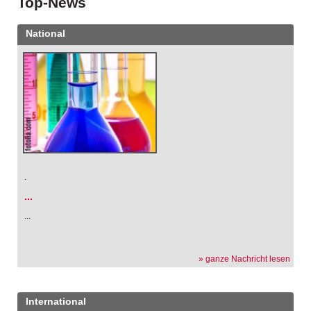
Top-News
National
.
...
...
» ganze Nachricht lesen
International