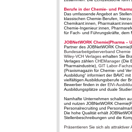
Berufe in der Chemie- und Pharma
Das umfassende Angebot an Stellen 
klassischen Chemie-Berufen, hierzu
Chemikant:innen, Pharmakant:innen,
Chemie-Ingenieur:innen, Pharmareferi
für Fach- und Führungskräfte, dem
JOBNetWORK Chemie|Pharma – Un
Partner des JOBNetWORK Chemie|
Bundesarbeitgeberverband Chemie
Wiley-VCH Verlages
erhalten Sie Br
Verlages zählen
CHEManager
(Die 
Pharmaindustrie),
GIT Labor-Fachzei
(Praxismagazin für Chemie- und Ve
Ausbildung“ informiert der BAVC m
vielfältigen Ausbildungsberufe der 
Bewerber finden in der
ElVi-Ausbild
Ausbildungsplätze und duale Studie
Namhafte Unternehmen schalten au
und nutzen JOBNetWORK Chemie|Phar
Personalrecruiting und Personalmark
Die hohe Qualität erhält JOBNetWO
Stellenbeschreibungen und die Kom
Präsentieren Sie sich als attrakti