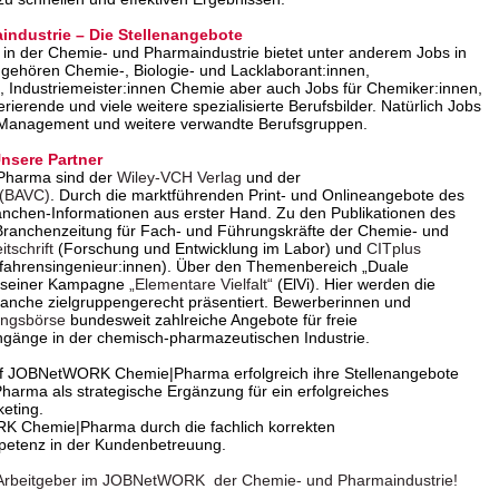
industrie – Die Stellenangebote
in der Chemie- und Pharmaindustrie bietet unter anderem Jobs in
 gehören Chemie-, Biologie- und Lacklaborant:innen,
 Industriemeister:innen Chemie aber auch Jobs für Chemiker:innen,
erende und viele weitere spezialisierte Berufsbilder. Natürlich Jobs
 Management und weitere verwandte Berufsgruppen.
sere Partner
Pharma sind der
Wiley-VCH Verlag
und der
 (BAVC)
. Durch die marktführenden Print- und Onlineangebote des
anchen-Informationen aus erster Hand. Zu den Publikationen des
Branchenzeitung für Fach- und Führungskräfte der Chemie- und
tschrift
(Forschung und Entwicklung im Labor) und
CITplus
rfahrensingenieur:innen). Über den Themenbereich „Duale
it seiner Kampagne
„Elementare Vielfalt“
(ElVi). Hier werden die
Branche zielgruppengerecht präsentiert. Bewerberinnen und
ungsbörse
bundesweit zahlreiche Angebote für freie
ngänge in der chemisch-pharmazeutischen Industrie.
f JOBNetWORK Chemie|Pharma erfolgreich ihre Stellenangebote
ma als strategische Ergänzung für ein erfolgreiches
eting.
RK Chemie|Pharma durch die fachlich korrekten
petenz in der Kundenbetreuung.
ver Arbeitgeber im JOBNetWORK der Chemie- und Pharmaindustrie!