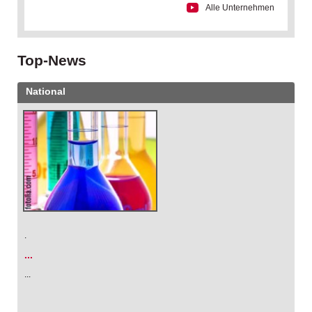
Alle Unternehmen
Top-News
National
.
...
...