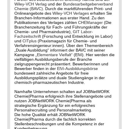
Wiley-VCH Verlag
und der
Bundesarbeitgeberverband
Chemie (BAVC)
. Durch die marktführenden Print- und
Onlineangebote des
Wiley-VCH Verlages
erhalten Sie
Branchen-Informationen aus erster Hand. Zu den
Publikationen des Verlages zählen
CHEManager
(Die
Branchenzeitung für Fach- und Führungskräfte der
Chemie- und Pharmaindustrie),
GIT Labor-
Fachzeitschrift
(Forschung und Entwicklung im Labor)
und
CITplus
(Praxismagazin für Chemie- und
Verfahrensingenieur:innen). Über den Themenbereich
„Duale Ausbildung“ informiert der BAVC mit seiner
Kampagne
„Elementare Vielfalt“
(ElVi). Hier werden die
vielfältigen Ausbildungsberufe der Branche
zielgruppengerecht präsentiert. Bewerberinnen und
Bewerber finden in der
ElVi-Ausbildungsbörse
bundesweit zahlreiche Angebote für freie
Ausbildungsplätze und duale Studiengänge in der
chemisch-pharmazeutischen Industrie.
Namhafte Unternehmen schalten auf JOBNetWORK
Chemie|Pharma erfolgreich ihre Stellenangebote und
nutzen JOBNetWORK Chemie|Pharma als
strategische Ergänzung für ein erfolgreiches
Personalrecruiting und Personalmarketing.
Die hohe Qualität erhält JOBNetWORK
Chemie|Pharma durch die fachlich korrekten
Stellenbeschreibungen und die Kompetenz in der
Kundenbetreuung.