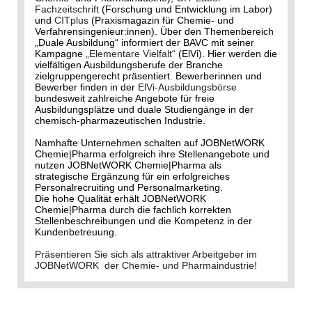
Fachzeitschrift
(Forschung und Entwicklung im Labor)
und
CITplus
(Praxismagazin für Chemie- und
Verfahrensingenieur:innen). Über den Themenbereich
„Duale Ausbildung“ informiert der BAVC mit seiner
Kampagne
„Elementare Vielfalt“
(ElVi). Hier werden die
vielfältigen Ausbildungsberufe der Branche
zielgruppengerecht präsentiert. Bewerberinnen und
Bewerber finden in der
ElVi-Ausbildungsbörse
bundesweit zahlreiche Angebote für freie
Ausbildungsplätze und duale Studiengänge in der
chemisch-pharmazeutischen Industrie.
Namhafte Unternehmen schalten auf JOBNetWORK
Chemie|Pharma erfolgreich ihre Stellenangebote und
nutzen JOBNetWORK Chemie|Pharma als
strategische Ergänzung für ein erfolgreiches
Personalrecruiting und Personalmarketing.
Die hohe Qualität erhält JOBNetWORK
Chemie|Pharma durch die fachlich korrekten
Stellenbeschreibungen und die Kompetenz in der
Kundenbetreuung.
Präsentieren Sie sich als attraktiver Arbeitgeber im
JOBNetWORK der Chemie- und Pharmaindustrie!