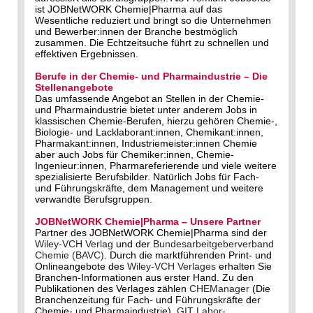
ist JOBNetWORK Chemie|Pharma auf das
Wesentliche reduziert und bringt so die Unternehmen
und Bewerber:innen der Branche bestmöglich
zusammen. Die Echtzeitsuche führt zu schnellen und
effektiven Ergebnissen.
Berufe in der Chemie- und Pharmaindustrie – Die
Stellenangebote
Das umfassende Angebot an Stellen in der Chemie-
und Pharmaindustrie bietet unter anderem Jobs in
klassischen Chemie-Berufen, hierzu gehören Chemie-,
Biologie- und Lacklaborant:innen, Chemikant:innen,
Pharmakant:innen, Industriemeister:innen Chemie
aber auch Jobs für Chemiker:innen, Chemie-
Ingenieur:innen, Pharmareferierende und viele weitere
spezialisierte Berufsbilder. Natürlich Jobs für Fach-
und Führungskräfte, dem Management und weitere
verwandte Berufsgruppen.
JOBNetWORK Chemie|Pharma – Unsere Partner
Partner des JOBNetWORK Chemie|Pharma sind der
Wiley-VCH Verlag
und der
Bundesarbeitgeberverband
Chemie (BAVC)
. Durch die marktführenden Print- und
Onlineangebote des
Wiley-VCH Verlages
erhalten Sie
Branchen-Informationen aus erster Hand. Zu den
Publikationen des Verlages zählen
CHEManager
(Die
Branchenzeitung für Fach- und Führungskräfte der
Chemie- und Pharmaindustrie),
GIT Labor-