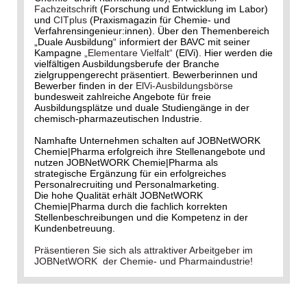
Fachzeitschrift
(Forschung und Entwicklung im Labor)
und
CITplus
(Praxismagazin für Chemie- und
Verfahrensingenieur:innen). Über den Themenbereich
„Duale Ausbildung“ informiert der BAVC mit seiner
Kampagne
„Elementare Vielfalt“
(ElVi). Hier werden die
vielfältigen Ausbildungsberufe der Branche
zielgruppengerecht präsentiert. Bewerberinnen und
Bewerber finden in der
ElVi-Ausbildungsbörse
bundesweit zahlreiche Angebote für freie
Ausbildungsplätze und duale Studiengänge in der
chemisch-pharmazeutischen Industrie.
Namhafte Unternehmen schalten auf JOBNetWORK
Chemie|Pharma erfolgreich ihre Stellenangebote und
nutzen JOBNetWORK Chemie|Pharma als
strategische Ergänzung für ein erfolgreiches
Personalrecruiting und Personalmarketing.
Die hohe Qualität erhält JOBNetWORK
Chemie|Pharma durch die fachlich korrekten
Stellenbeschreibungen und die Kompetenz in der
Kundenbetreuung.
Präsentieren Sie sich als attraktiver Arbeitgeber im
JOBNetWORK der Chemie- und Pharmaindustrie!