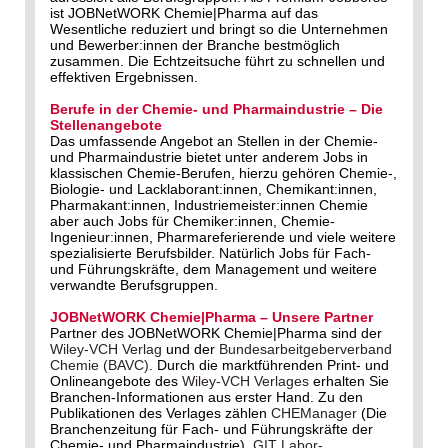
ist JOBNetWORK Chemie|Pharma auf das
Wesentliche reduziert und bringt so die Unternehmen
und Bewerber:innen der Branche bestmöglich
zusammen. Die Echtzeitsuche führt zu schnellen und
effektiven Ergebnissen.
Berufe in der Chemie- und Pharmaindustrie – Die
Stellenangebote
Das umfassende Angebot an Stellen in der Chemie-
und Pharmaindustrie bietet unter anderem Jobs in
klassischen Chemie-Berufen, hierzu gehören Chemie-,
Biologie- und Lacklaborant:innen, Chemikant:innen,
Pharmakant:innen, Industriemeister:innen Chemie
aber auch Jobs für Chemiker:innen, Chemie-
Ingenieur:innen, Pharmareferierende und viele weitere
spezialisierte Berufsbilder. Natürlich Jobs für Fach-
und Führungskräfte, dem Management und weitere
verwandte Berufsgruppen.
JOBNetWORK Chemie|Pharma – Unsere Partner
Partner des JOBNetWORK Chemie|Pharma sind der
Wiley-VCH Verlag
und der
Bundesarbeitgeberverband
Chemie (BAVC)
. Durch die marktführenden Print- und
Onlineangebote des
Wiley-VCH Verlages
erhalten Sie
Branchen-Informationen aus erster Hand. Zu den
Publikationen des Verlages zählen
CHEManager
(Die
Branchenzeitung für Fach- und Führungskräfte der
Chemie- und Pharmaindustrie),
GIT Labor-