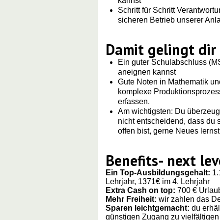
kannst
Schritt für Schritt Verantwo
sicheren Betrieb unserer Anla
Damit gelingt dir
Ein guter Schulabschluss (MSA
aneignen kannst
Gute Noten in Mathematik und 
komplexe Produktionsprozes
erfassen.
Am wichtigsten: Du überzeugst
nicht entscheidend, dass du 
offen bist, gerne Neues lerns
Benefits- next lev
Ein Top-Ausbildungsgehalt:
1.
Lehrjahr, 1371€ im 4. Lehrjahr
Extra Cash on top:
700 € Urlaub
Mehr Freiheit:
wir zahlen das Deu
Sparen leichtgemacht:
du erhäl
günstigen Zugang zu vielfältig